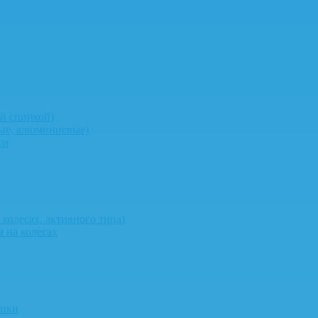
й спинкой)
ные, алюминиевые)
ти
колесах, активного типа)
 на колесах
ники