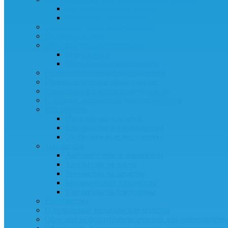
Ультрафиолетовые лампы
Кварцевые облучатели
Диагностическое оборудование
Сканеры сосудов
Лабораторное оборудование
Микроскопы
Медицинские центрифуги
Рентгенологическое оборудование
Гинекологическое оборудование
Офтальмологическое оборудование
Слуховые аппараты и усилители слуха
Ингаляторы
Ингаляторы для детей
Компрессорные ингаляторы
Ультразвуковые ингаляторы
Тонометры
Автоматические тонометры
Тонометры на плечо
Тонометры на запястье
Механические тонометры
Тонометры на предплечье
Глюкометры
Одноразовые медицинские изделия
Облучатели фототерапевтические для новорожден