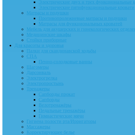
Электрические двух и трех функциональные 
Электрические пятифункциональные кровати
Матрасы и подушки
Противопролежневые матрасы и подушки
Матрасы для функциональных кроватей
Мебель для акушерских и гинекологических отдел
Медицинские шкафы
Стойки приборные
Для красоты и здоровья
Палки для скандинавской ходьбы
СПА
Пенно-солодковые ванны
Шагомеры
Дарсонваль
Электрогрелка
Электропростынь
Тренажеры
Сапборды прокат
Сапборды
Велотренажёры
Педальные тренажёры
Гимнастические мячи
Гигиена полости рта/Ирригаторы
Массажеры
Корректирующее белье