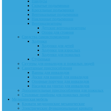
Пандусы
Скрытые подъемники
Кресельные подъемники
Вертикальные подъемники
Наклонные подъемники
Вертикализаторы
Детские вертикализаторы
Опора для стояния
Средства самовспоможения
Ходунки
Ходунки для детей
Ходунки для взрослых
Ходунки для пожилых
Ступеньки
Скутеры для инвалидов и пожилых людей
Санитарные приспособления
Ванны для инвалидов
Доски для ванной для инвалидов
Опорные поручни для инвалидов
Насадки на унитаз для инвалидов
Дополнительные приспособления для пожилых
Столовые приборы для пожилых людей
Медицинская мебель
Кровати медицинские механические
Электрические функциональные кровати