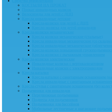
Средства реабилитации
КОСТЫЛИ НА ПРОКАТ
Прокат инвалидных колясок
Велосипеды для детей с ДЦП
Кресла инвалидные детские
Кресла-коляски для детей с ДЦП
Кресло–коляска для детей инвалидов
Кресла-коляски механические
Кресла коляски механические (стальные)
Кресла инвалидные механические (со складно
Кресла инвалидные механические (облегчен
Кресла-коляски повышенной грузоподъемнос
Кресла-коляски с рычажным управлением
Кресла-коляски электрические
Инвалидные коляски с вертикализатором
Инвалидные коляски с электроприводом
Кресла-каталки
Кресла-каталки с санитарным оснащением (на 
Кресла инвалидные с санитарным оснащением
Кресла-стулья с санитарным оснащением (без колес)
Подъемники для инвалидов
Передвижные подъемники
Подвесы для подъемников
Подъемники для бассейнов
Мобильные лестничные и шагающие подъем