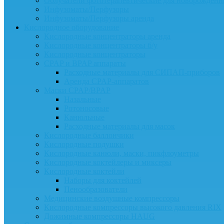
Облучатели фототерапевтические для новорожденн
Инфузоматы/Перфузоры
Инфузоматы/Перфузоры аренда
Кислородное оборудование
Кислородные концентраторы аренда
Кислородные концентраторы б/у
Кислородные концентраторы
CPAP и BPAP аппараты
Расходные материалы для СИПАП-приборов
Аренда CPAP-аппаратов
Маски CPAP/BPAP
Назальные
Ротоносовые
Канюльные
Расходные материалы для масок
Кислородные баллончики
Кислородные подушки
Кислородные канюли, маски, пикфлоуметры
Кислородные коктейлеры и миксеры
Кислородные коктейли
Наборы для коктейлей
Пенообразователи
Медицинские воздушные компрессоры
Кислородные компрессоры высокого давления RIX
Дожимные компрессоры HAUG