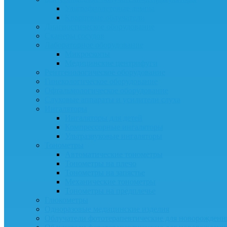
Ультрафиолетовые лампы
Кварцевые облучатели
Диагностическое оборудование
Сканеры сосудов
Лабораторное оборудование
Микроскопы
Медицинские центрифуги
Рентгенологическое оборудование
Гинекологическое оборудование
Офтальмологическое оборудование
Слуховые аппараты и усилители слуха
Ингаляторы
Ингаляторы для детей
Компрессорные ингаляторы
Ультразвуковые ингаляторы
Тонометры
Автоматические тонометры
Тонометры на плечо
Тонометры на запястье
Механические тонометры
Тонометры на предплечье
Глюкометры
Одноразовые медицинские изделия
Облучатели фототерапевтические для новорожден