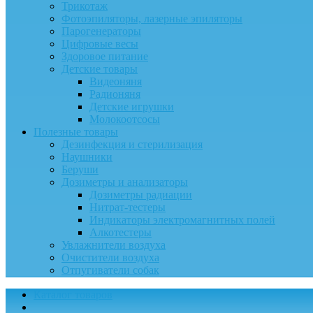
Трикотаж
Фотоэпиляторы, лазерные эпиляторы
Парогенераторы
Цифровые весы
Здоровое питание
Детские товары
Видеоняня
Радионяня
Детские игрушки
Молокоотсосы
Полезные товары
Дезинфекция и стерилизация
Наушники
Беруши
Дозиметры и анализаторы
Дозиметры радиации
Нитрат-тестеры
Индикаторы электромагнитных полей
Алкотестеры
Увлажнители воздуха
Очистители воздуха
Отпугиватели собак
Каталог товаров