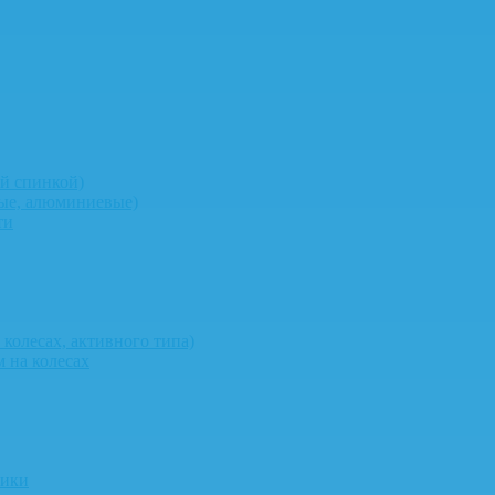
й спинкой)
ные, алюминиевые)
ти
колесах, активного типа)
 на колесах
ники