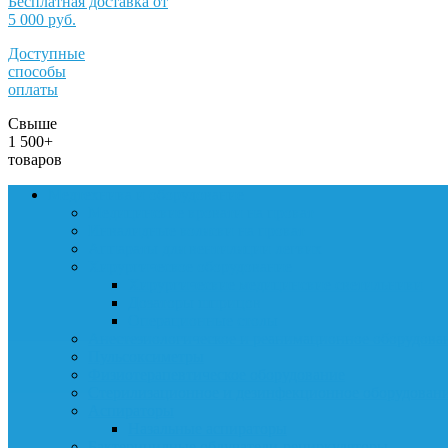
Бесплатная доставка от
5 000 руб.
Доступные
способы
оплаты
Свыше
1 500+
товаров
Медтехника и оборудование
Медицинские кровати на прокат
Инвалидные коляски на прокат
Аппараты для вентиляции легких
Хирургическое оборудование
Хирургические медицинские светильники
Дозаторы шприцов
Операционные столы
Анестезиологическое и реанимационное оборудова
Пульсоксиметры
Физиотерапевтическое оборудование
Стерилизационное и дезинфекционное оборудован
Аспираторы
Назальные аспираторы
Бактерицидные облучатели-рециркуляторы