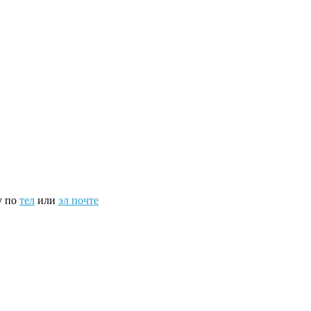
у по
тел
или
эл почте