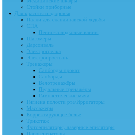
Медицинские шкафы
Стойки приборные
Для красоты и здоровья
Палки для скандинавской ходьбы
СПА
Пенно-солодковые ванны
Шагомеры
Дарсонваль
Электрогрелка
Электропростынь
Тренажеры
Сапборды прокат
Сапборды
Велотренажёры
Педальные тренажёры
Гимнастические мячи
Гигиена полости рта/Ирригаторы
Массажеры
Корректирующее белье
Трикотаж
Фотоэпиляторы, лазерные эпиляторы
Парогенераторы