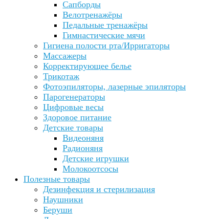
Сапборды
Велотренажёры
Педальные тренажёры
Гимнастические мячи
Гигиена полости рта/Ирригаторы
Массажеры
Корректирующее белье
Трикотаж
Фотоэпиляторы, лазерные эпиляторы
Парогенераторы
Цифровые весы
Здоровое питание
Детские товары
Видеоняня
Радионяня
Детские игрушки
Молокоотсосы
Полезные товары
Дезинфекция и стерилизация
Наушники
Беруши