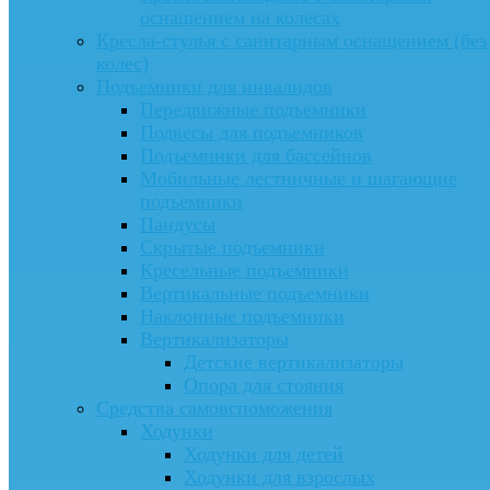
оснащением на колесах
Кресла-стулья с санитарным оснащением (без
колес)
Подъемники для инвалидов
Передвижные подъемники
Подвесы для подъемников
Подъемники для бассейнов
Мобильные лестничные и шагающие
подъемники
Пандусы
Скрытые подъемники
Кресельные подъемники
Вертикальные подъемники
Наклонные подъемники
Вертикализаторы
Детские вертикализаторы
Опора для стояния
Средства самовспоможения
Ходунки
Ходунки для детей
Ходунки для взрослых