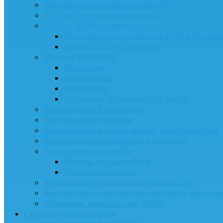
Кислородные концентраторы б/у
Кислородные концентраторы
CPAP и BPAP аппараты
Расходные материалы для СИПАП-приб
Аренда CPAP-аппаратов
Маски CPAP/BPAP
Назальные
Ротоносовые
Канюльные
Расходные материалы для масок
Кислородные баллончики
Кислородные подушки
Кислородные канюли, маски, пикфлоуметры
Кислородные коктейлеры и миксеры
Кислородные коктейли
Наборы для коктейлей
Пенообразователи
Медицинские воздушные компрессоры
Кислородные компрессоры высокого давлени
Дожимные компрессоры HAUG
Средства реабилитации