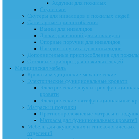
Ходунки для пожилых
Ступеньки
Скутеры для инвалидов и пожилых людей
Санитарные приспособления
Ванны для инвалидов
Доски для ванной для инвалидов
Опорные поручни для инвалидов
Насадки на унитаз для инвалидов
Дополнительные приспособления для пожил
Столовые приборы для пожилых людей
Медицинская мебель
Кровати медицинские механические
Электрические функциональные кровати
Электрические двух и трех функционал
кровати
Электрические пятифункциональные кр
Матрасы и подушки
Противопролежневые матрасы и подушк
Матрасы для функциональных кроватей
Мебель для акушерских и гинекологических
отделений