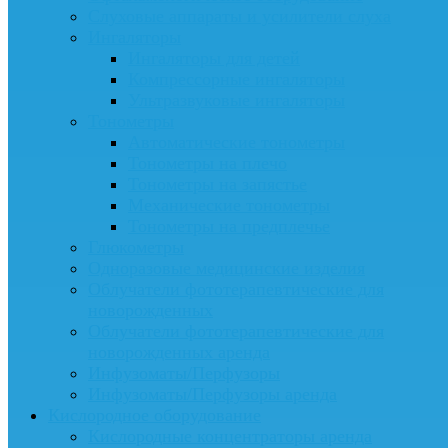
Слуховые аппараты и усилители слуха
Ингаляторы
Ингаляторы для детей
Компрессорные ингаляторы
Ультразвуковые ингаляторы
Тонометры
Автоматические тонометры
Тонометры на плечо
Тонометры на запястье
Механические тонометры
Тонометры на предплечье
Глюкометры
Одноразовые медицинские изделия
Облучатели фототерапевтические для
новорожденных
Облучатели фототерапевтические для
новорожденных аренда
Инфузоматы/Перфузоры
Инфузоматы/Перфузоры аренда
Кислородное оборудование
Кислородные концентраторы аренда