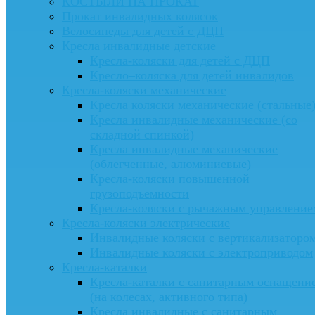
КОСТЫЛИ НА ПРОКАТ
Прокат инвалидных колясок
Велосипеды для детей с ДЦП
Кресла инвалидные детские
Кресла-коляски для детей с ДЦП
Кресло–коляска для детей инвалидов
Кресла-коляски механические
Кресла коляски механические (стальные
Кресла инвалидные механические (со
складной спинкой)
Кресла инвалидные механические
(облегченные, алюминиевые)
Кресла-коляски повышенной
грузоподъемности
Кресла-коляски с рычажным управление
Кресла-коляски электрические
Инвалидные коляски с вертикализаторо
Инвалидные коляски с электроприводом
Кресла-каталки
Кресла-каталки с санитарным оснащени
(на колесах, активного типа)
Кресла инвалидные с санитарным