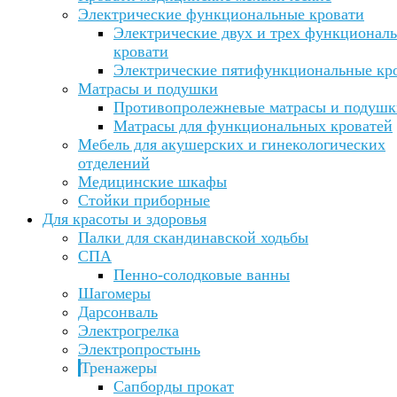
Электрические функциональные кровати
Электрические двух и трех функционал
кровати
Электрические пятифункциональные кр
Матрасы и подушки
Противопролежневые матрасы и подушк
Матрасы для функциональных кроватей
Мебель для акушерских и гинекологических
отделений
Медицинские шкафы
Стойки приборные
Для красоты и здоровья
Палки для скандинавской ходьбы
СПА
Пенно-солодковые ванны
Шагомеры
Дарсонваль
Электрогрелка
Электропростынь
Тренажеры
Сапборды прокат