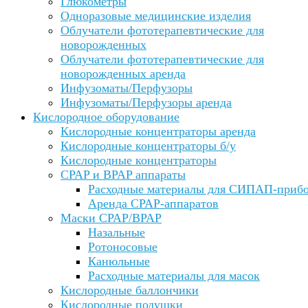
Глюкометры
Одноразовые медицинские изделия
Облучатели фототерапевтические для
новорожденных
Облучатели фототерапевтические для
новорожденных аренда
Инфузоматы/Перфузоры
Инфузоматы/Перфузоры аренда
Кислородное оборудование
Кислородные концентраторы аренда
Кислородные концентраторы б/у
Кислородные концентраторы
CPAP и BPAP аппараты
Расходные материалы для СИПАП-приб
Аренда CPAP-аппаратов
Маски CPAP/BPAP
Назальные
Ротоносовые
Канюльные
Расходные материалы для масок
Кислородные баллончики
Кислородные подушки