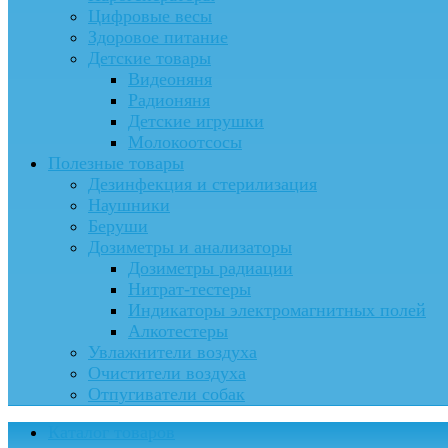
Цифровые весы
Здоровое питание
Детские товары
Видеоняня
Радионяня
Детские игрушки
Молокоотсосы
Полезные товары
Дезинфекция и стерилизация
Наушники
Беруши
Дозиметры и анализаторы
Дозиметры радиации
Нитрат-тестеры
Индикаторы электромагнитных полей
Алкотестеры
Увлажнители воздуха
Очистители воздуха
Отпугиватели собак
Каталог товаров