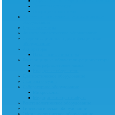
Хирургические медицинские светильни
Дозаторы шприцов
Операционные столы
Анестезиологическое и реанимационное
оборудование
Пульсоксиметры
Физиотерапевтическое оборудование
Стерилизационное и дезинфекционное
оборудование
Аспираторы
Назальные аспираторы
Бактерицидные облучатели-рециркуляторы
Ультрафиолетовые лампы
Кварцевые облучатели
Диагностическое оборудование
Сканеры сосудов
Лабораторное оборудование
Микроскопы
Медицинские центрифуги
Рентгенологическое оборудование
Гинекологическое оборудование
Офтальмологическое оборудование