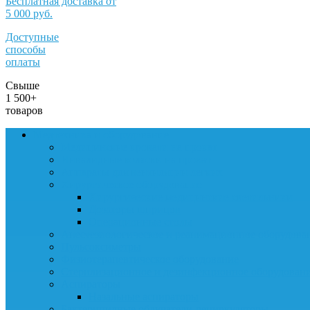
Бесплатная доставка от
5 000 руб.
Доступные
способы
оплаты
Свыше
1 500+
товаров
Медтехника и оборудование
Медицинские кровати на прокат
Инвалидные коляски на прокат
Аппараты для вентиляции легких
Хирургическое оборудование
Хирургические медицинские светильники
Дозаторы шприцов
Операционные столы
Анестезиологическое и реанимационное оборудова
Пульсоксиметры
Физиотерапевтическое оборудование
Стерилизационное и дезинфекционное оборудован
Аспираторы
Назальные аспираторы
Бактерицидные облучатели-рециркуляторы