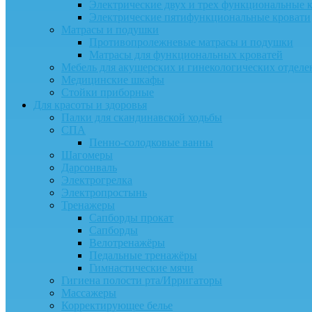
Электрические двух и трех функциональные 
Электрические пятифункциональные кровати
Матрасы и подушки
Противопролежневые матрасы и подушки
Матрасы для функциональных кроватей
Мебель для акушерских и гинекологических отдел
Медицинские шкафы
Стойки приборные
Для красоты и здоровья
Палки для скандинавской ходьбы
СПА
Пенно-солодковые ванны
Шагомеры
Дарсонваль
Электрогрелка
Электропростынь
Тренажеры
Сапборды прокат
Сапборды
Велотренажёры
Педальные тренажёры
Гимнастические мячи
Гигиена полости рта/Ирригаторы
Массажеры
Корректирующее белье