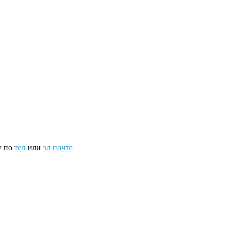
у по
тел
или
эл почте