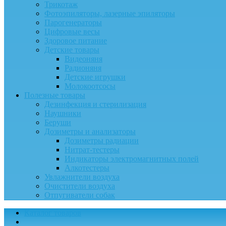
Трикотаж
Фотоэпиляторы, лазерные эпиляторы
Парогенераторы
Цифровые весы
Здоровое питание
Детские товары
Видеоняня
Радионяня
Детские игрушки
Молокоотсосы
Полезные товары
Дезинфекция и стерилизация
Наушники
Беруши
Дозиметры и анализаторы
Дозиметры радиации
Нитрат-тестеры
Индикаторы электромагнитных полей
Алкотестеры
Увлажнители воздуха
Очистители воздуха
Отпугиватели собак
Каталог товаров