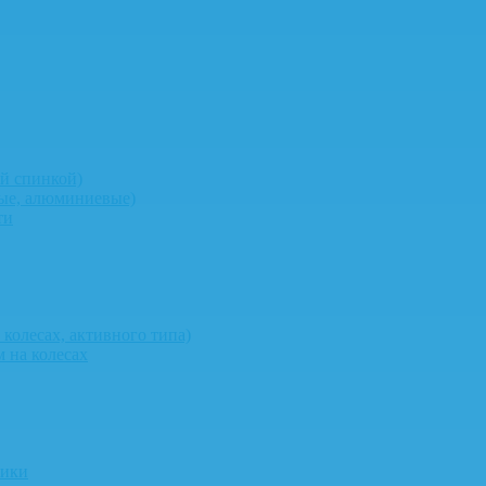
й спинкой)
ные, алюминиевые)
ти
колесах, активного типа)
 на колесах
ники