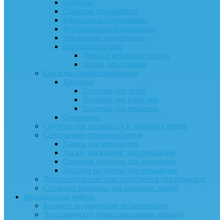
Пандусы
Скрытые подъемники
Кресельные подъемники
Вертикальные подъемники
Наклонные подъемники
Вертикализаторы
Детские вертикализаторы
Опора для стояния
Средства самовспоможения
Ходунки
Ходунки для детей
Ходунки для взрослых
Ходунки для пожилых
Ступеньки
Скутеры для инвалидов и пожилых людей
Санитарные приспособления
Ванны для инвалидов
Доски для ванной для инвалидов
Опорные поручни для инвалидов
Насадки на унитаз для инвалидов
Дополнительные приспособления для пожилых
Столовые приборы для пожилых людей
Медицинская мебель
Кровати медицинские механические
Электрические функциональные кровати