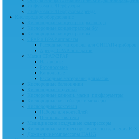
Облучатели фототерапевтические для новорожденн
Инфузоматы/Перфузоры
Инфузоматы/Перфузоры аренда
Кислородное оборудование
Кислородные концентраторы аренда
Кислородные концентраторы б/у
Кислородные концентраторы
CPAP и BPAP аппараты
Расходные материалы для СИПАП-приборов
Аренда CPAP-аппаратов
Маски CPAP/BPAP
Назальные
Ротоносовые
Канюльные
Расходные материалы для масок
Кислородные баллончики
Кислородные подушки
Кислородные канюли, маски, пикфлоуметры
Кислородные коктейлеры и миксеры
Кислородные коктейли
Наборы для коктейлей
Пенообразователи
Медицинские воздушные компрессоры
Кислородные компрессоры высокого давления RIX
Дожимные компрессоры HAUG