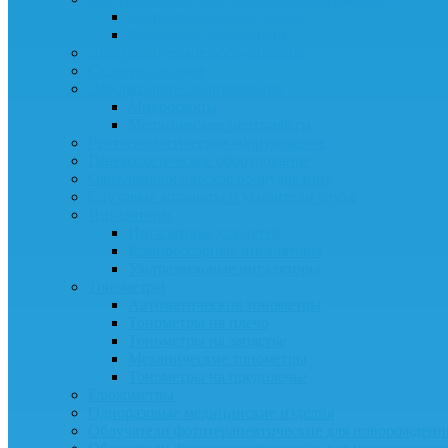
Ультрафиолетовые лампы
Кварцевые облучатели
Диагностическое оборудование
Сканеры сосудов
Лабораторное оборудование
Микроскопы
Медицинские центрифуги
Рентгенологическое оборудование
Гинекологическое оборудование
Офтальмологическое оборудование
Слуховые аппараты и усилители слуха
Ингаляторы
Ингаляторы для детей
Компрессорные ингаляторы
Ультразвуковые ингаляторы
Тонометры
Автоматические тонометры
Тонометры на плечо
Тонометры на запястье
Механические тонометры
Тонометры на предплечье
Глюкометры
Одноразовые медицинские изделия
Облучатели фототерапевтические для новорожден