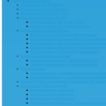
Средства реабилитации
КОСТЫЛИ НА ПРОКАТ
Прокат инвалидных колясок
Велосипеды для детей с ДЦП
Кресла инвалидные детские
Кресла-коляски для детей с ДЦП
Кресло–коляска для детей инвалидов
Кресла-коляски механические
Кресла коляски механические (стальные)
Кресла инвалидные механические (со складно
Кресла инвалидные механические (облегчен
Кресла-коляски повышенной грузоподъемнос
Кресла-коляски с рычажным управлением
Кресла-коляски электрические
Инвалидные коляски с вертикализатором
Инвалидные коляски с электроприводом
Кресла-каталки
Кресла-каталки с санитарным оснащением (на 
Кресла инвалидные с санитарным оснащением
Кресла-стулья с санитарным оснащением (без колес)
Подъемники для инвалидов
Передвижные подъемники
Подвесы для подъемников
Подъемники для бассейнов
Мобильные лестничные и шагающие подъем