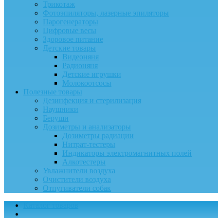
Трикотаж
Фотоэпиляторы, лазерные эпиляторы
Парогенераторы
Цифровые весы
Здоровое питание
Детские товары
Видеоняня
Радионяня
Детские игрушки
Молокоотсосы
Полезные товары
Дезинфекция и стерилизация
Наушники
Беруши
Дозиметры и анализаторы
Дозиметры радиации
Нитрат-тестеры
Индикаторы электромагнитных полей
Алкотестеры
Увлажнители воздуха
Очистители воздуха
Отпугиватели собак
Каталог товаров