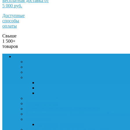
Бесплатная доставка от
5 000 руб.
Доступные
способы
оплаты
Свыше
1 500+
товаров
Медтехника и оборудование
Медицинские кровати на прокат
Инвалидные коляски на прокат
Аппараты для вентиляции легких
Хирургическое оборудование
Хирургические медицинские светильники
Дозаторы шприцов
Операционные столы
Анестезиологическое и реанимационное оборудова
Пульсоксиметры
Физиотерапевтическое оборудование
Стерилизационное и дезинфекционное оборудован
Аспираторы
Назальные аспираторы
Бактерицидные облучатели-рециркуляторы