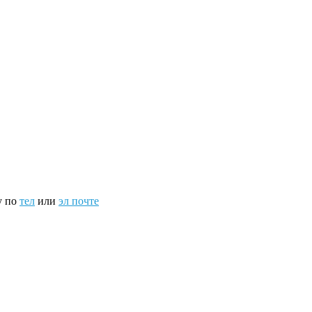
у по
тел
или
эл почте