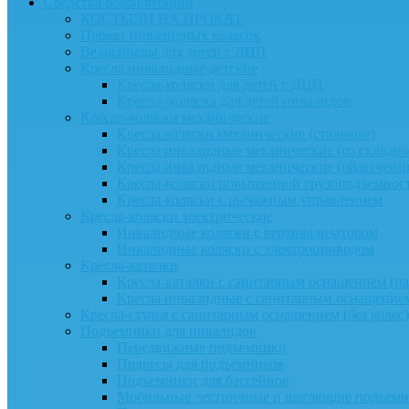
Средства реабилитации
КОСТЫЛИ НА ПРОКАТ
Прокат инвалидных колясок
Велосипеды для детей с ДЦП
Кресла инвалидные детские
Кресла-коляски для детей с ДЦП
Кресло–коляска для детей инвалидов
Кресла-коляски механические
Кресла коляски механические (стальные)
Кресла инвалидные механические (со складно
Кресла инвалидные механические (облегчен
Кресла-коляски повышенной грузоподъемнос
Кресла-коляски с рычажным управлением
Кресла-коляски электрические
Инвалидные коляски с вертикализатором
Инвалидные коляски с электроприводом
Кресла-каталки
Кресла-каталки с санитарным оснащением (на 
Кресла инвалидные с санитарным оснащением
Кресла-стулья с санитарным оснащением (без колес)
Подъемники для инвалидов
Передвижные подъемники
Подвесы для подъемников
Подъемники для бассейнов
Мобильные лестничные и шагающие подъем