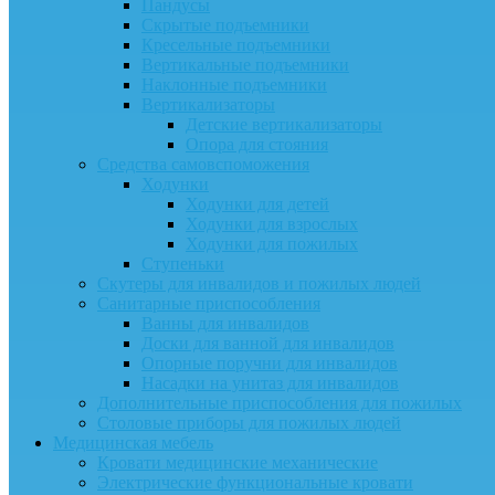
Пандусы
Скрытые подъемники
Кресельные подъемники
Вертикальные подъемники
Наклонные подъемники
Вертикализаторы
Детские вертикализаторы
Опора для стояния
Средства самовспоможения
Ходунки
Ходунки для детей
Ходунки для взрослых
Ходунки для пожилых
Ступеньки
Скутеры для инвалидов и пожилых людей
Санитарные приспособления
Ванны для инвалидов
Доски для ванной для инвалидов
Опорные поручни для инвалидов
Насадки на унитаз для инвалидов
Дополнительные приспособления для пожилых
Столовые приборы для пожилых людей
Медицинская мебель
Кровати медицинские механические
Электрические функциональные кровати