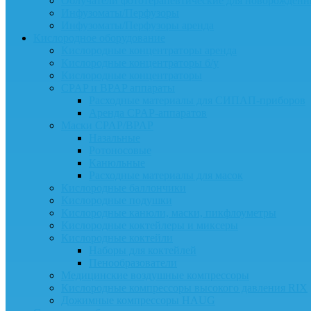
Облучатели фототерапевтические для новорожденн
Инфузоматы/Перфузоры
Инфузоматы/Перфузоры аренда
Кислородное оборудование
Кислородные концентраторы аренда
Кислородные концентраторы б/у
Кислородные концентраторы
CPAP и BPAP аппараты
Расходные материалы для СИПАП-приборов
Аренда CPAP-аппаратов
Маски CPAP/BPAP
Назальные
Ротоносовые
Канюльные
Расходные материалы для масок
Кислородные баллончики
Кислородные подушки
Кислородные канюли, маски, пикфлоуметры
Кислородные коктейлеры и миксеры
Кислородные коктейли
Наборы для коктейлей
Пенообразователи
Медицинские воздушные компрессоры
Кислородные компрессоры высокого давления RIX
Дожимные компрессоры HAUG