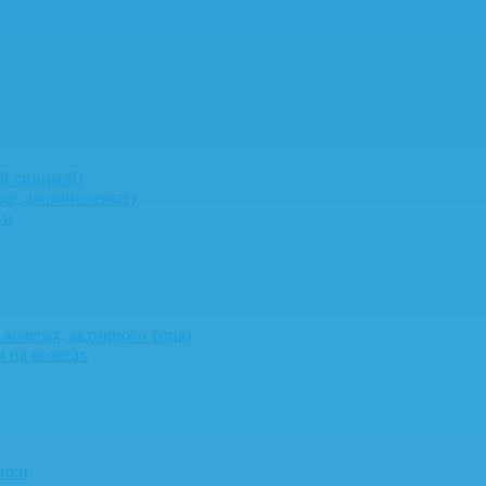
й спинкой)
ные, алюминиевые)
ти
колесах, активного типа)
 на колесах
ники