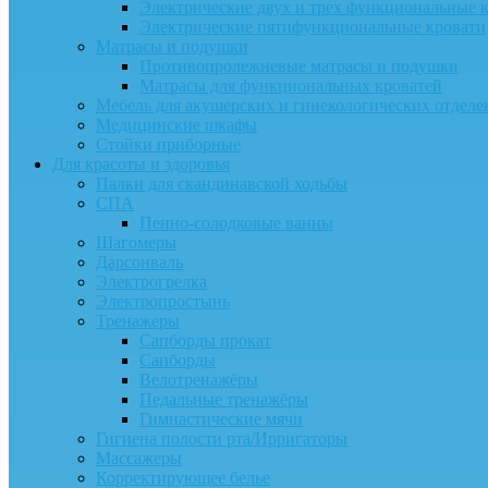
Электрические двух и трех функциональные 
Электрические пятифункциональные кровати
Матрасы и подушки
Противопролежневые матрасы и подушки
Матрасы для функциональных кроватей
Мебель для акушерских и гинекологических отдел
Медицинские шкафы
Стойки приборные
Для красоты и здоровья
Палки для скандинавской ходьбы
СПА
Пенно-солодковые ванны
Шагомеры
Дарсонваль
Электрогрелка
Электропростынь
Тренажеры
Сапборды прокат
Сапборды
Велотренажёры
Педальные тренажёры
Гимнастические мячи
Гигиена полости рта/Ирригаторы
Массажеры
Корректирующее белье