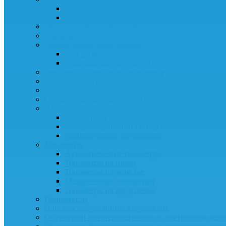
Ультрафиолетовые лампы
Кварцевые облучатели
Диагностическое оборудование
Сканеры сосудов
Лабораторное оборудование
Микроскопы
Медицинские центрифуги
Рентгенологическое оборудование
Гинекологическое оборудование
Офтальмологическое оборудование
Слуховые аппараты и усилители слуха
Ингаляторы
Ингаляторы для детей
Компрессорные ингаляторы
Ультразвуковые ингаляторы
Тонометры
Автоматические тонометры
Тонометры на плечо
Тонометры на запястье
Механические тонометры
Тонометры на предплечье
Глюкометры
Одноразовые медицинские изделия
Облучатели фототерапевтические для новорожден