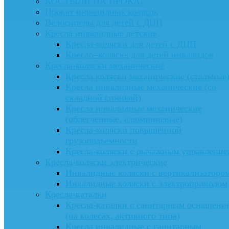
КОСТЫЛИ НА ПРОКАТ
Прокат инвалидных колясок
Велосипеды для детей с ДЦП
Кресла инвалидные детские
Кресла-коляски для детей с ДЦП
Кресло–коляска для детей инвалидов
Кресла-коляски механические
Кресла коляски механические (стальные
Кресла инвалидные механические (со
складной спинкой)
Кресла инвалидные механические
(облегченные, алюминиевые)
Кресла-коляски повышенной
грузоподъемности
Кресла-коляски с рычажным управление
Кресла-коляски электрические
Инвалидные коляски с вертикализаторо
Инвалидные коляски с электроприводом
Кресла-каталки
Кресла-каталки с санитарным оснащени
(на колесах, активного типа)
Кресла инвалидные с санитарным