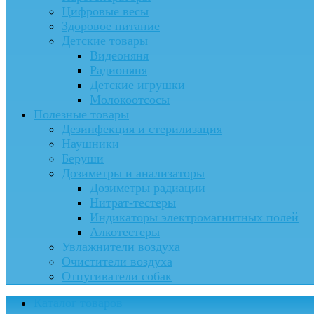
Цифровые весы
Здоровое питание
Детские товары
Видеоняня
Радионяня
Детские игрушки
Молокоотсосы
Полезные товары
Дезинфекция и стерилизация
Наушники
Беруши
Дозиметры и анализаторы
Дозиметры радиации
Нитрат-тестеры
Индикаторы электромагнитных полей
Алкотестеры
Увлажнители воздуха
Очистители воздуха
Отпугиватели собак
Каталог товаров