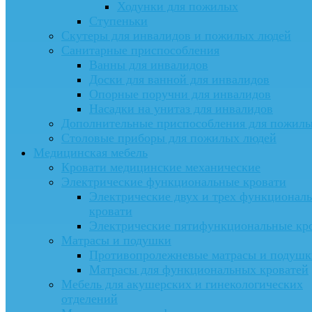
Ходунки для пожилых
Ступеньки
Скутеры для инвалидов и пожилых людей
Санитарные приспособления
Ванны для инвалидов
Доски для ванной для инвалидов
Опорные поручни для инвалидов
Насадки на унитаз для инвалидов
Дополнительные приспособления для пожил
Столовые приборы для пожилых людей
Медицинская мебель
Кровати медицинские механические
Электрические функциональные кровати
Электрические двух и трех функционал
кровати
Электрические пятифункциональные кр
Матрасы и подушки
Противопролежневые матрасы и подушк
Матрасы для функциональных кроватей
Мебель для акушерских и гинекологических
отделений