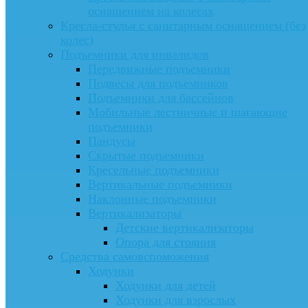
оснащением на колесах
Кресла-стулья с санитарным оснащением (без
колес)
Подъемники для инвалидов
Передвижные подъемники
Подвесы для подъемников
Подъемники для бассейнов
Мобильные лестничные и шагающие
подъемники
Пандусы
Скрытые подъемники
Кресельные подъемники
Вертикальные подъемники
Наклонные подъемники
Вертикализаторы
Детские вертикализаторы
Опора для стояния
Средства самовспоможения
Ходунки
Ходунки для детей
Ходунки для взрослых