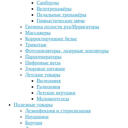
Сапборды
Велотренажёры
Педальные тренажёры
Гимнастические мячи
Гигиена полости рта/Ирригаторы
Массажеры
Корректирующее белье
Трикотаж
Фотоэпиляторы, лазерные эпиляторы
Парогенераторы
Цифровые весы
Здоровое питание
Детские товары
Видеоняня
Радионяня
Детские игрушки
Молокоотсосы
Полезные товары
Дезинфекция и стерилизация
Наушники
Беруши