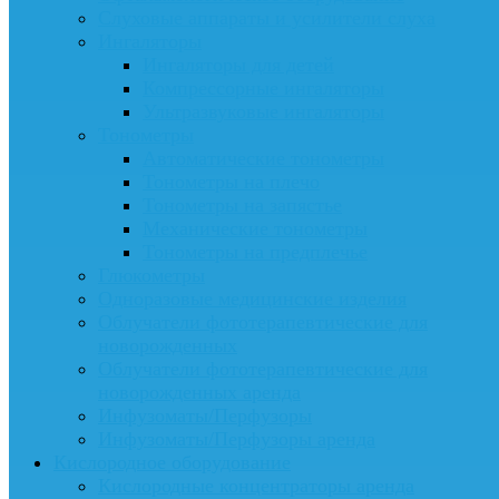
Слуховые аппараты и усилители слуха
Ингаляторы
Ингаляторы для детей
Компрессорные ингаляторы
Ультразвуковые ингаляторы
Тонометры
Автоматические тонометры
Тонометры на плечо
Тонометры на запястье
Механические тонометры
Тонометры на предплечье
Глюкометры
Одноразовые медицинские изделия
Облучатели фототерапевтические для
новорожденных
Облучатели фототерапевтические для
новорожденных аренда
Инфузоматы/Перфузоры
Инфузоматы/Перфузоры аренда
Кислородное оборудование
Кислородные концентраторы аренда