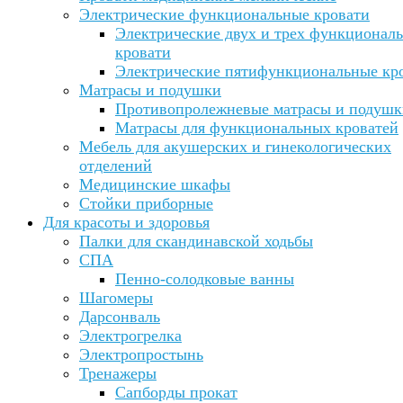
Электрические функциональные кровати
Электрические двух и трех функционал
кровати
Электрические пятифункциональные кр
Матрасы и подушки
Противопролежневые матрасы и подушк
Матрасы для функциональных кроватей
Мебель для акушерских и гинекологических
отделений
Медицинские шкафы
Стойки приборные
Для красоты и здоровья
Палки для скандинавской ходьбы
СПА
Пенно-солодковые ванны
Шагомеры
Дарсонваль
Электрогрелка
Электропростынь
Тренажеры
Сапборды прокат