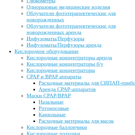
Глюкометры
Одноразовые медицинские изделия
Облучатели фототерапевтические для
новорожденных
Облучатели фототерапевтические для
новорожденных аренда
Инфузоматы/Перфузоры
Инфузоматы/Перфузоры аренда
Кислородное оборудование
Кислородные концентраторы аренда
Кислородные концентраторы б/у
Кислородные концентраторы
CPAP и BPAP аппараты
Расходные материалы для СИПАП-приб
Аренда CPAP-аппаратов
Маски CPAP/BPAP
Назальные
Ротоносовые
Канюльные
Расходные материалы для масок
Кислородные баллончики
Кислородные подушки