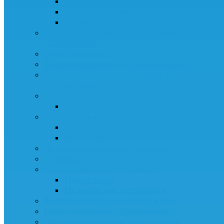
Хирургические медицинские светильни
Дозаторы шприцов
Операционные столы
Анестезиологическое и реанимационное
оборудование
Пульсоксиметры
Физиотерапевтическое оборудование
Стерилизационное и дезинфекционное
оборудование
Аспираторы
Назальные аспираторы
Бактерицидные облучатели-рециркуляторы
Ультрафиолетовые лампы
Кварцевые облучатели
Диагностическое оборудование
Сканеры сосудов
Лабораторное оборудование
Микроскопы
Медицинские центрифуги
Рентгенологическое оборудование
Гинекологическое оборудование
Офтальмологическое оборудование