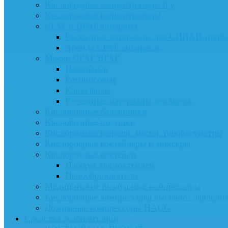
Кислородные концентраторы б/у
Кислородные концентраторы
CPAP и BPAP аппараты
Расходные материалы для СИПАП-приб
Аренда CPAP-аппаратов
Маски CPAP/BPAP
Назальные
Ротоносовые
Канюльные
Расходные материалы для масок
Кислородные баллончики
Кислородные подушки
Кислородные канюли, маски, пикфлоуметры
Кислородные коктейлеры и миксеры
Кислородные коктейли
Наборы для коктейлей
Пенообразователи
Медицинские воздушные компрессоры
Кислородные компрессоры высокого давлени
Дожимные компрессоры HAUG
Средства реабилитации