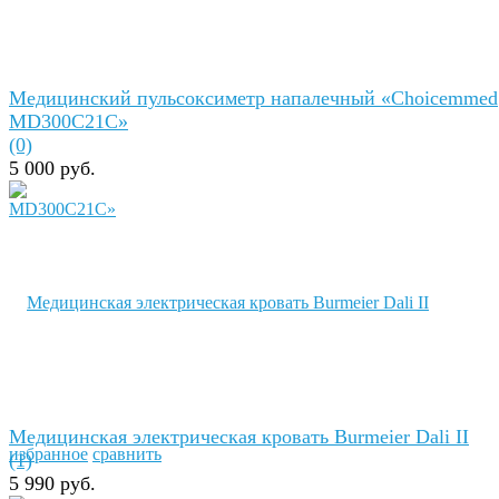
Медицинский пульсоксиметр напалечный «Сhoicemmed
MD300C21C»
(0)
5 000 руб.
Медицинская электрическая кровать Burmeier Dali II
избранное
сравнить
(1)
5 990 руб.