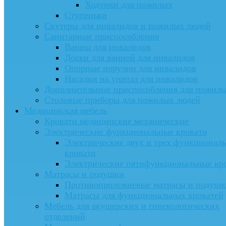
Ходунки для пожилых
Ступеньки
Скутеры для инвалидов и пожилых людей
Санитарные приспособления
Ванны для инвалидов
Доски для ванной для инвалидов
Опорные поручни для инвалидов
Насадки на унитаз для инвалидов
Дополнительные приспособления для пожил
Столовые приборы для пожилых людей
Медицинская мебель
Кровати медицинские механические
Электрические функциональные кровати
Электрические двух и трех функционал
кровати
Электрические пятифункциональные кр
Матрасы и подушки
Противопролежневые матрасы и подушк
Матрасы для функциональных кроватей
Мебель для акушерских и гинекологических
отделений