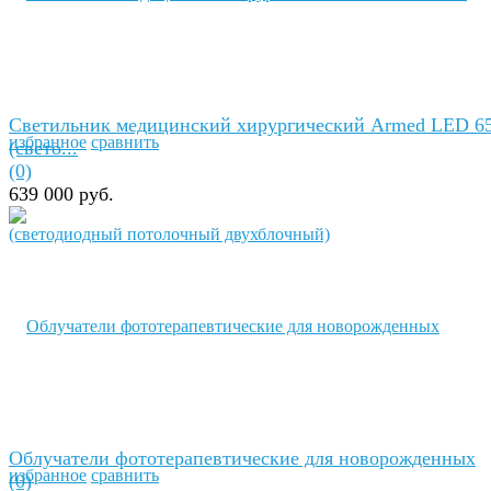
Светильник медицинский хирургический Armed LED 6
избранное
сравнить
(свето...
(0)
639 000 руб.
Облучатели фототерапевтические для новорожденных
избранное
сравнить
(0)