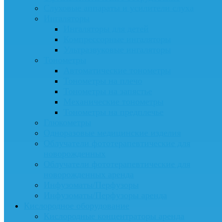
Слуховые аппараты и усилители слуха
Ингаляторы
Ингаляторы для детей
Компрессорные ингаляторы
Ультразвуковые ингаляторы
Тонометры
Автоматические тонометры
Тонометры на плечо
Тонометры на запястье
Механические тонометры
Тонометры на предплечье
Глюкометры
Одноразовые медицинские изделия
Облучатели фототерапевтические для
новорожденных
Облучатели фототерапевтические для
новорожденных аренда
Инфузоматы/Перфузоры
Инфузоматы/Перфузоры аренда
Кислородное оборудование
Кислородные концентраторы аренда