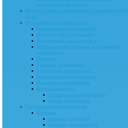
оснащением на колесах
Кресла-стулья с санитарным оснащением (без
колес)
Подъемники для инвалидов
Передвижные подъемники
Подвесы для подъемников
Подъемники для бассейнов
Мобильные лестничные и шагающие
подъемники
Пандусы
Скрытые подъемники
Кресельные подъемники
Вертикальные подъемники
Наклонные подъемники
Вертикализаторы
Детские вертикализаторы
Опора для стояния
Средства самовспоможения
Ходунки
Ходунки для детей
Ходунки для взрослых