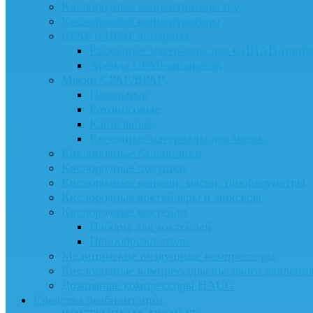
Кислородные концентраторы б/у
Кислородные концентраторы
CPAP и BPAP аппараты
Расходные материалы для СИПАП-приб
Аренда CPAP-аппаратов
Маски CPAP/BPAP
Назальные
Ротоносовые
Канюльные
Расходные материалы для масок
Кислородные баллончики
Кислородные подушки
Кислородные канюли, маски, пикфлоуметры
Кислородные коктейлеры и миксеры
Кислородные коктейли
Наборы для коктейлей
Пенообразователи
Медицинские воздушные компрессоры
Кислородные компрессоры высокого давлени
Дожимные компрессоры HAUG
Средства реабилитации