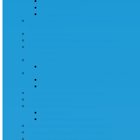
Хирургические медицинские светильни
Дозаторы шприцов
Операционные столы
Анестезиологическое и реанимационное
оборудование
Пульсоксиметры
Физиотерапевтическое оборудование
Стерилизационное и дезинфекционное
оборудование
Аспираторы
Назальные аспираторы
Бактерицидные облучатели-рециркуляторы
Ультрафиолетовые лампы
Кварцевые облучатели
Диагностическое оборудование
Сканеры сосудов
Лабораторное оборудование
Микроскопы
Медицинские центрифуги
Рентгенологическое оборудование
Гинекологическое оборудование
Офтальмологическое оборудование