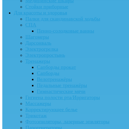
Медицинские шкафы
Стойки приборные
Для красоты и здоровья
Палки для скандинавской ходьбы
СПА
Пенно-солодковые ванны
Шагомеры
Дарсонваль
Электрогрелка
Электропростынь
Тренажеры
Сапборды прокат
Сапборды
Велотренажёры
Педальные тренажёры
Гимнастические мячи
Гигиена полости рта/Ирригаторы
Массажеры
Корректирующее белье
Трикотаж
Фотоэпиляторы, лазерные эпиляторы
Парогенераторы