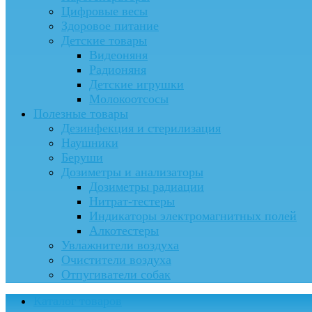
Цифровые весы
Здоровое питание
Детские товары
Видеоняня
Радионяня
Детские игрушки
Молокоотсосы
Полезные товары
Дезинфекция и стерилизация
Наушники
Беруши
Дозиметры и анализаторы
Дозиметры радиации
Нитрат-тестеры
Индикаторы электромагнитных полей
Алкотестеры
Увлажнители воздуха
Очистители воздуха
Отпугиватели собак
Каталог товаров