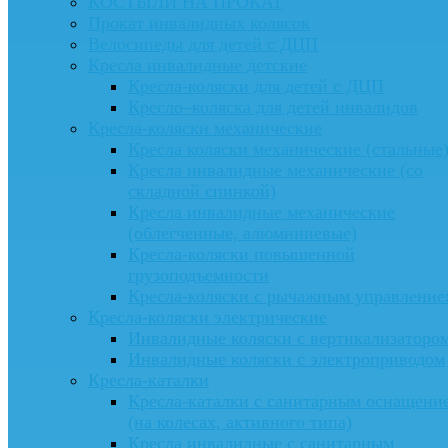
КОСТЫЛИ НА ПРОКАТ
Прокат инвалидных колясок
Велосипеды для детей с ДЦП
Кресла инвалидные детские
Кресла-коляски для детей с ДЦП
Кресло–коляска для детей инвалидов
Кресла-коляски механические
Кресла коляски механические (стальные
Кресла инвалидные механические (со
складной спинкой)
Кресла инвалидные механические
(облегченные, алюминиевые)
Кресла-коляски повышенной
грузоподъемности
Кресла-коляски с рычажным управление
Кресла-коляски электрические
Инвалидные коляски с вертикализаторо
Инвалидные коляски с электроприводом
Кресла-каталки
Кресла-каталки с санитарным оснащени
(на колесах, активного типа)
Кресла инвалидные с санитарным