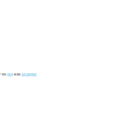
у по
тел
или
эл почте