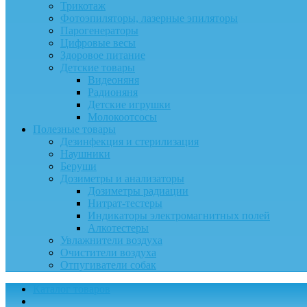
Трикотаж
Фотоэпиляторы, лазерные эпиляторы
Парогенераторы
Цифровые весы
Здоровое питание
Детские товары
Видеоняня
Радионяня
Детские игрушки
Молокоотсосы
Полезные товары
Дезинфекция и стерилизация
Наушники
Беруши
Дозиметры и анализаторы
Дозиметры радиации
Нитрат-тестеры
Индикаторы электромагнитных полей
Алкотестеры
Увлажнители воздуха
Очистители воздуха
Отпугиватели собак
Каталог товаров