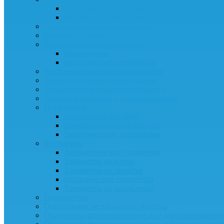
Ультрафиолетовые лампы
Кварцевые облучатели
Диагностическое оборудование
Сканеры сосудов
Лабораторное оборудование
Микроскопы
Медицинские центрифуги
Рентгенологическое оборудование
Гинекологическое оборудование
Офтальмологическое оборудование
Слуховые аппараты и усилители слуха
Ингаляторы
Ингаляторы для детей
Компрессорные ингаляторы
Ультразвуковые ингаляторы
Тонометры
Автоматические тонометры
Тонометры на плечо
Тонометры на запястье
Механические тонометры
Тонометры на предплечье
Глюкометры
Одноразовые медицинские изделия
Облучатели фототерапевтические для новорожден