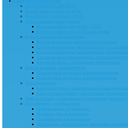
Средства реабилитации
КОСТЫЛИ НА ПРОКАТ
Прокат инвалидных колясок
Велосипеды для детей с ДЦП
Кресла инвалидные детские
Кресла-коляски для детей с ДЦП
Кресло–коляска для детей инвалидов
Кресла-коляски механические
Кресла коляски механические (стальные)
Кресла инвалидные механические (со складно
Кресла инвалидные механические (облегчен
Кресла-коляски повышенной грузоподъемнос
Кресла-коляски с рычажным управлением
Кресла-коляски электрические
Инвалидные коляски с вертикализатором
Инвалидные коляски с электроприводом
Кресла-каталки
Кресла-каталки с санитарным оснащением (на 
Кресла инвалидные с санитарным оснащением
Кресла-стулья с санитарным оснащением (без колес)
Подъемники для инвалидов
Передвижные подъемники
Подвесы для подъемников
Подъемники для бассейнов
Мобильные лестничные и шагающие подъем