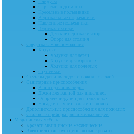
Пандусы
Скрытые подъемники
Кресельные подъемники
Вертикальные подъемники
Наклонные подъемники
Вертикализаторы
Детские вертикализаторы
Опора для стояния
Средства самовспоможения
Ходунки
Ходунки для детей
Ходунки для взрослых
Ходунки для пожилых
Ступеньки
Скутеры для инвалидов и пожилых людей
Санитарные приспособления
Ванны для инвалидов
Доски для ванной для инвалидов
Опорные поручни для инвалидов
Насадки на унитаз для инвалидов
Дополнительные приспособления для пожилых
Столовые приборы для пожилых людей
Медицинская мебель
Кровати медицинские механические
Электрические функциональные кровати