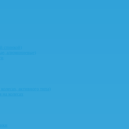
й спинкой)
ные, алюминиевые)
ти
колесах, активного типа)
 на колесах
ники