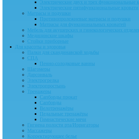
Электрические двух и трех функциональные 
Электрические пятифункциональные кровати
Матрасы и подушки
Противопролежневые матрасы и подушки
Матрасы для функциональных кроватей
Мебель для акушерских и гинекологических отдел
Медицинские шкафы
Стойки приборные
Для красоты и здоровья
Палки для скандинавской ходьбы
СПА
Пенно-солодковые ванны
Шагомеры
Дарсонваль
Электрогрелка
Электропростынь
Тренажеры
Сапборды прокат
Сапборды
Велотренажёры
Педальные тренажёры
Гимнастические мячи
Гигиена полости рта/Ирригаторы
Массажеры
Корректирующее белье