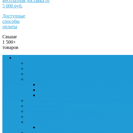
Бесплатная доставка от
5 000 руб.
Доступные
способы
оплаты
Свыше
1 500+
товаров
Медтехника и оборудование
Медицинские кровати на прокат
Инвалидные коляски на прокат
Аппараты для вентиляции легких
Хирургическое оборудование
Хирургические медицинские светильники
Дозаторы шприцов
Операционные столы
Анестезиологическое и реанимационное оборудова
Пульсоксиметры
Физиотерапевтическое оборудование
Стерилизационное и дезинфекционное оборудован
Аспираторы
Назальные аспираторы
Бактерицидные облучатели-рециркуляторы