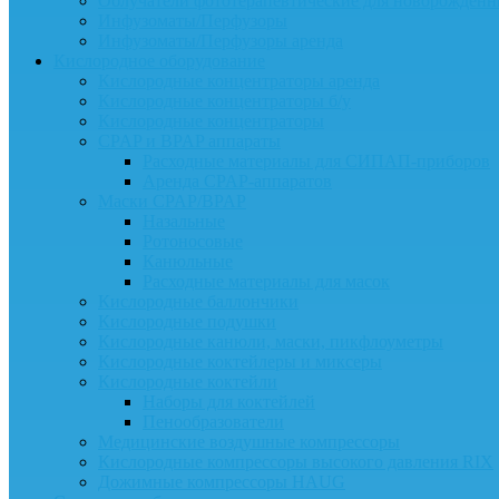
Облучатели фототерапевтические для новорожденн
Инфузоматы/Перфузоры
Инфузоматы/Перфузоры аренда
Кислородное оборудование
Кислородные концентраторы аренда
Кислородные концентраторы б/у
Кислородные концентраторы
CPAP и BPAP аппараты
Расходные материалы для СИПАП-приборов
Аренда CPAP-аппаратов
Маски CPAP/BPAP
Назальные
Ротоносовые
Канюльные
Расходные материалы для масок
Кислородные баллончики
Кислородные подушки
Кислородные канюли, маски, пикфлоуметры
Кислородные коктейлеры и миксеры
Кислородные коктейли
Наборы для коктейлей
Пенообразователи
Медицинские воздушные компрессоры
Кислородные компрессоры высокого давления RIX
Дожимные компрессоры HAUG