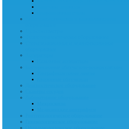
Хирургические медицинские светильни
Дозаторы шприцов
Операционные столы
Анестезиологическое и реанимационное
оборудование
Пульсоксиметры
Физиотерапевтическое оборудование
Стерилизационное и дезинфекционное
оборудование
Аспираторы
Назальные аспираторы
Бактерицидные облучатели-рециркуляторы
Ультрафиолетовые лампы
Кварцевые облучатели
Диагностическое оборудование
Сканеры сосудов
Лабораторное оборудование
Микроскопы
Медицинские центрифуги
Рентгенологическое оборудование
Гинекологическое оборудование
Офтальмологическое оборудование