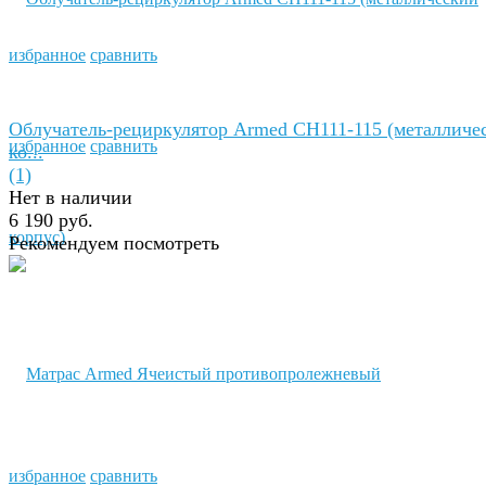
избранное
сравнить
Облучатель-рециркулятор Armed СH111-115 (металличе
избранное
сравнить
ко...
(1)
Нет в наличии
6 190 руб.
Рекомендуем посмотреть
избранное
сравнить