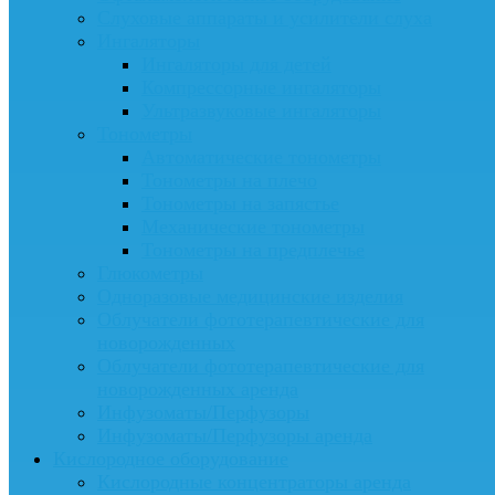
Слуховые аппараты и усилители слуха
Ингаляторы
Ингаляторы для детей
Компрессорные ингаляторы
Ультразвуковые ингаляторы
Тонометры
Автоматические тонометры
Тонометры на плечо
Тонометры на запястье
Механические тонометры
Тонометры на предплечье
Глюкометры
Одноразовые медицинские изделия
Облучатели фототерапевтические для
новорожденных
Облучатели фототерапевтические для
новорожденных аренда
Инфузоматы/Перфузоры
Инфузоматы/Перфузоры аренда
Кислородное оборудование
Кислородные концентраторы аренда