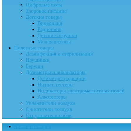
Цифровые весы
Здоровое питание
Детские товары
Видеоняня
Радионяня
Детские игрушки
Молокоотсосы
Полезные товары
Дезинфекция и стерилизация
Наушники
Беруши
Дозиметры и анализаторы
Дозиметры радиации
Нитрат-тестеры
Индикаторы электромагнитных полей
Алкотестеры
Увлажнители воздуха
Очистители воздуха
Отпугиватели собак
Каталог товаров