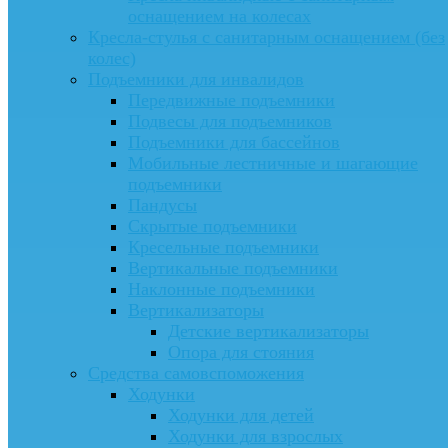
оснащением на колесах
Кресла-стулья с санитарным оснащением (без
колес)
Подъемники для инвалидов
Передвижные подъемники
Подвесы для подъемников
Подъемники для бассейнов
Мобильные лестничные и шагающие
подъемники
Пандусы
Скрытые подъемники
Кресельные подъемники
Вертикальные подъемники
Наклонные подъемники
Вертикализаторы
Детские вертикализаторы
Опора для стояния
Средства самовспоможения
Ходунки
Ходунки для детей
Ходунки для взрослых