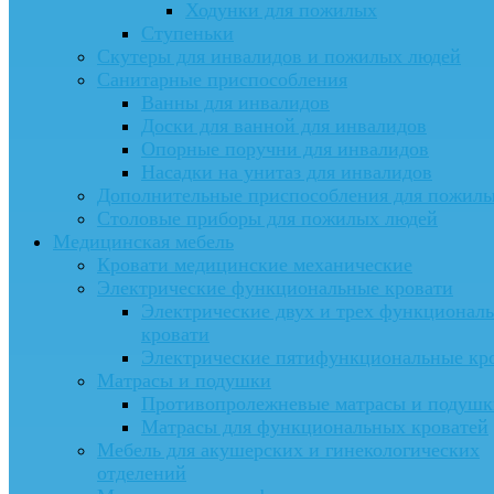
Ходунки для пожилых
Ступеньки
Скутеры для инвалидов и пожилых людей
Санитарные приспособления
Ванны для инвалидов
Доски для ванной для инвалидов
Опорные поручни для инвалидов
Насадки на унитаз для инвалидов
Дополнительные приспособления для пожил
Столовые приборы для пожилых людей
Медицинская мебель
Кровати медицинские механические
Электрические функциональные кровати
Электрические двух и трех функционал
кровати
Электрические пятифункциональные кр
Матрасы и подушки
Противопролежневые матрасы и подушк
Матрасы для функциональных кроватей
Мебель для акушерских и гинекологических
отделений