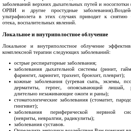
заболеваний верхних дыхательных путей и носоглотки 
ОРВИ и другие простудные заболевания).Воздей
ультрафиолета в этих случаях приводит к снятию 
отека, воспалительных явлений.
Локальное и внутриполостное облучение
Локальное и внутриполостное облучение эффекти
комплексной терапии следующих заболеваний:
острые респираторные заболевания;
заболевания дыхательной системы (ринит, гайм
фарингит, ларингит, трахеит, бронхит, плеврит);
кожные заболевания (угревая сыпь, экземы, псо
дерматиты, герпес, опоясывающий лишай, 
длительно незаживающие ожоги и раны);
стоматологические заболевания (стоматит, пародо
гингивит);
заболевания периферической нервной сис
(невриты, невралгии, радикулиты);
заболевания суставов.
Определить методики воздействия Вам поможет вр