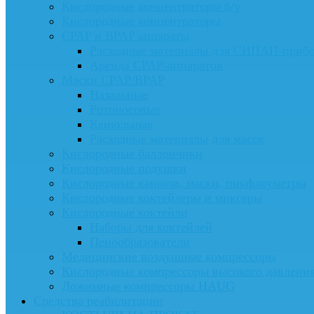
Кислородные концентраторы б/у
Кислородные концентраторы
CPAP и BPAP аппараты
Расходные материалы для СИПАП-приб
Аренда CPAP-аппаратов
Маски CPAP/BPAP
Назальные
Ротоносовые
Канюльные
Расходные материалы для масок
Кислородные баллончики
Кислородные подушки
Кислородные канюли, маски, пикфлоуметры
Кислородные коктейлеры и миксеры
Кислородные коктейли
Наборы для коктейлей
Пенообразователи
Медицинские воздушные компрессоры
Кислородные компрессоры высокого давлени
Дожимные компрессоры HAUG
Средства реабилитации