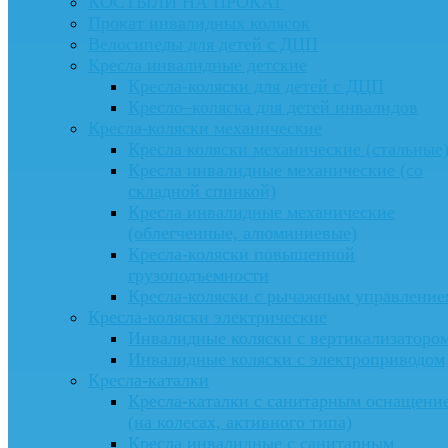
КОСТЫЛИ НА ПРОКАТ
Прокат инвалидных колясок
Велосипеды для детей с ДЦП
Кресла инвалидные детские
Кресла-коляски для детей с ДЦП
Кресло–коляска для детей инвалидов
Кресла-коляски механические
Кресла коляски механические (стальные
Кресла инвалидные механические (со
складной спинкой)
Кресла инвалидные механические
(облегченные, алюминиевые)
Кресла-коляски повышенной
грузоподъемности
Кресла-коляски с рычажным управление
Кресла-коляски электрические
Инвалидные коляски с вертикализаторо
Инвалидные коляски с электроприводом
Кресла-каталки
Кресла-каталки с санитарным оснащени
(на колесах, активного типа)
Кресла инвалидные с санитарным