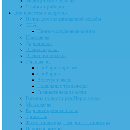
Медицинские шкафы
Стойки приборные
Для красоты и здоровья
Палки для скандинавской ходьбы
СПА
Пенно-солодковые ванны
Шагомеры
Дарсонваль
Электрогрелка
Электропростынь
Тренажеры
Сапборды прокат
Сапборды
Велотренажёры
Педальные тренажёры
Гимнастические мячи
Гигиена полости рта/Ирригаторы
Массажеры
Корректирующее белье
Трикотаж
Фотоэпиляторы, лазерные эпиляторы
Парогенераторы