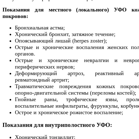
Показания для местного (локального) УФО ко
покровов:
Бронхиальная астма;
Хронический бронхит, затяжное течение;
Опоясывающий лишай (herpes zoster);
Острые и хронические воспаления женских по
органов.
Острые и хронические невралгии и невроп
периферических нервов;
Деформирующий артроз, реактивный арт
ревматоидный артрит;
Травматические повреждения кожных покро
опорно-двигательной системы (переломы костей);
Гнойные раны, трофические язвы, проле
воспалительные инфильтраты, фурункулы, корбун
Острое и хроническое рожистое воспаление;
Показания для внутриполостного УФО:
Хронический тонзиллит;