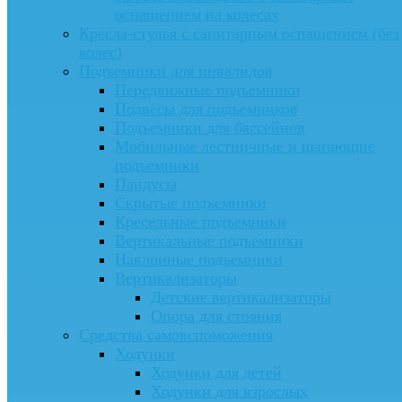
оснащением на колесах
Кресла-стулья с санитарным оснащением (без
колес)
Подъемники для инвалидов
Передвижные подъемники
Подвесы для подъемников
Подъемники для бассейнов
Мобильные лестничные и шагающие
подъемники
Пандусы
Скрытые подъемники
Кресельные подъемники
Вертикальные подъемники
Наклонные подъемники
Вертикализаторы
Детские вертикализаторы
Опора для стояния
Средства самовспоможения
Ходунки
Ходунки для детей
Ходунки для взрослых