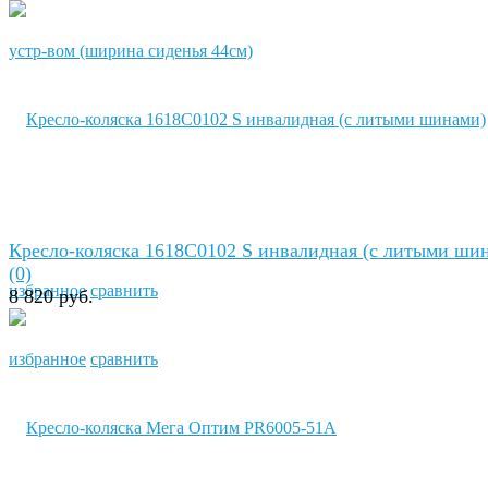
Кресло-коляска 1618C0102 S инвалидная (с литыми ши
(0)
избранное
сравнить
8 820 руб.
избранное
сравнить