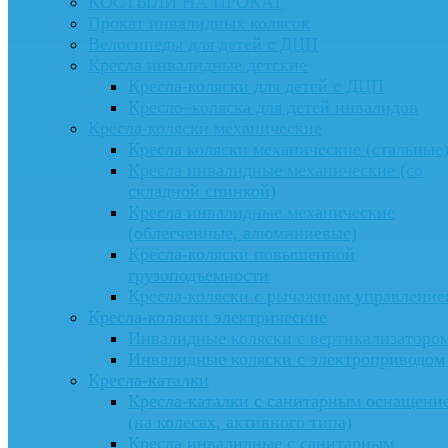
КОСТЫЛИ НА ПРОКАТ
Прокат инвалидных колясок
Велосипеды для детей с ДЦП
Кресла инвалидные детские
Кресла-коляски для детей с ДЦП
Кресло–коляска для детей инвалидов
Кресла-коляски механические
Кресла коляски механические (стальные
Кресла инвалидные механические (со
складной спинкой)
Кресла инвалидные механические
(облегченные, алюминиевые)
Кресла-коляски повышенной
грузоподъемности
Кресла-коляски с рычажным управление
Кресла-коляски электрические
Инвалидные коляски с вертикализаторо
Инвалидные коляски с электроприводом
Кресла-каталки
Кресла-каталки с санитарным оснащени
(на колесах, активного типа)
Кресла инвалидные с санитарным