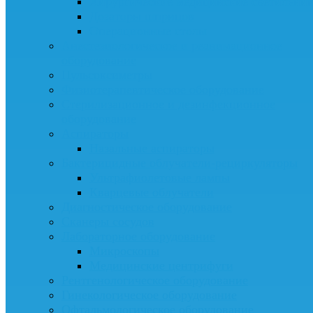
Хирургические медицинские светильни
Дозаторы шприцов
Операционные столы
Анестезиологическое и реанимационное
оборудование
Пульсоксиметры
Физиотерапевтическое оборудование
Стерилизационное и дезинфекционное
оборудование
Аспираторы
Назальные аспираторы
Бактерицидные облучатели-рециркуляторы
Ультрафиолетовые лампы
Кварцевые облучатели
Диагностическое оборудование
Сканеры сосудов
Лабораторное оборудование
Микроскопы
Медицинские центрифуги
Рентгенологическое оборудование
Гинекологическое оборудование
Офтальмологическое оборудование