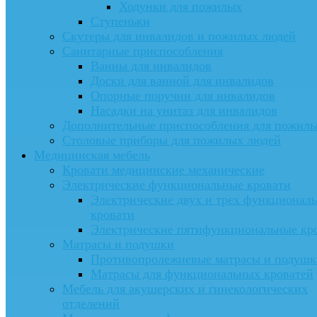
Ходунки для пожилых
Ступеньки
Скутеры для инвалидов и пожилых людей
Санитарные приспособления
Ванны для инвалидов
Доски для ванной для инвалидов
Опорные поручни для инвалидов
Насадки на унитаз для инвалидов
Дополнительные приспособления для пожил
Столовые приборы для пожилых людей
Медицинская мебель
Кровати медицинские механические
Электрические функциональные кровати
Электрические двух и трех функционал
кровати
Электрические пятифункциональные кр
Матрасы и подушки
Противопролежневые матрасы и подушк
Матрасы для функциональных кроватей
Мебель для акушерских и гинекологических
отделений