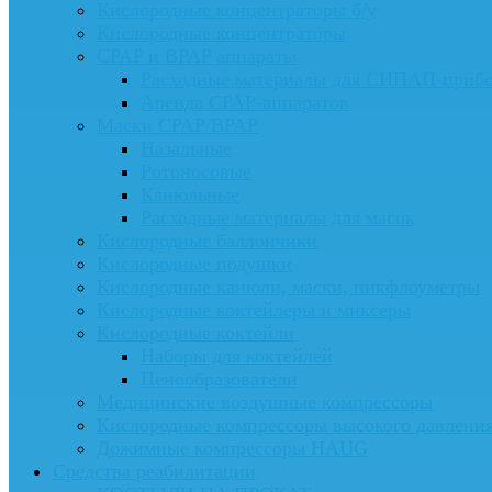
Кислородные концентраторы б/у
Кислородные концентраторы
CPAP и BPAP аппараты
Расходные материалы для СИПАП-приб
Аренда CPAP-аппаратов
Маски CPAP/BPAP
Назальные
Ротоносовые
Канюльные
Расходные материалы для масок
Кислородные баллончики
Кислородные подушки
Кислородные канюли, маски, пикфлоуметры
Кислородные коктейлеры и миксеры
Кислородные коктейли
Наборы для коктейлей
Пенообразователи
Медицинские воздушные компрессоры
Кислородные компрессоры высокого давлени
Дожимные компрессоры HAUG
Средства реабилитации