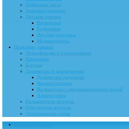
Цифровые весы
Здоровое питание
Детские товары
Видеоняня
Радионяня
Детские игрушки
Молокоотсосы
Полезные товары
Дезинфекция и стерилизация
Наушники
Беруши
Дозиметры и анализаторы
Дозиметры радиации
Нитрат-тестеры
Индикаторы электромагнитных полей
Алкотестеры
Увлажнители воздуха
Очистители воздуха
Отпугиватели собак
Каталог товаров