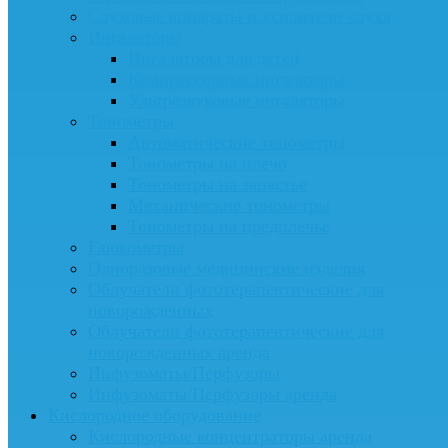
Слуховые аппараты и усилители слуха
Ингаляторы
Ингаляторы для детей
Компрессорные ингаляторы
Ультразвуковые ингаляторы
Тонометры
Автоматические тонометры
Тонометры на плечо
Тонометры на запястье
Механические тонометры
Тонометры на предплечье
Глюкометры
Одноразовые медицинские изделия
Облучатели фототерапевтические для
новорожденных
Облучатели фототерапевтические для
новорожденных аренда
Инфузоматы/Перфузоры
Инфузоматы/Перфузоры аренда
Кислородное оборудование
Кислородные концентраторы аренда