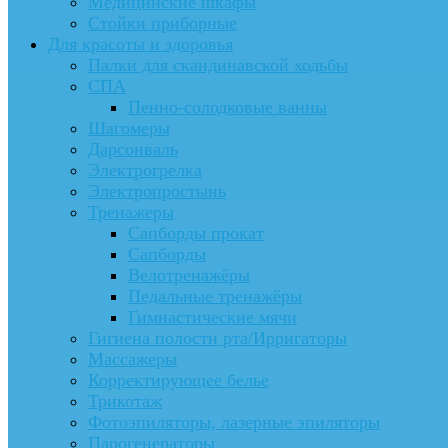
Медицинские шкафы
Стойки приборные
Для красоты и здоровья
Палки для скандинавской ходьбы
СПА
Пенно-солодковые ванны
Шагомеры
Дарсонваль
Электрогрелка
Электропростынь
Тренажеры
Сапборды прокат
Сапборды
Велотренажёры
Педальные тренажёры
Гимнастические мячи
Гигиена полости рта/Ирригаторы
Массажеры
Корректирующее белье
Трикотаж
Фотоэпиляторы, лазерные эпиляторы
Парогенераторы