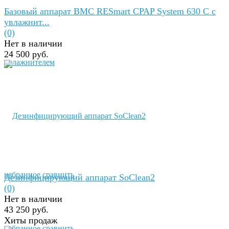
Базовый аппарат BMC RESmart CPAP System 630 C с
увлажнит...
(0)
Нет в наличии
24 500 руб.
избранное
сравнить
Дезинфицирующий аппарат SoClean2
(0)
Нет в наличии
43 250 руб.
Хиты продаж
избранное
сравнить