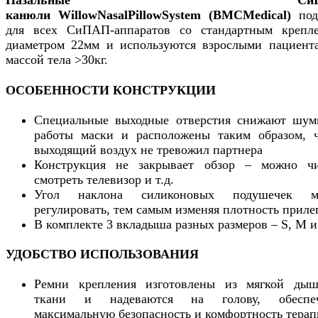
Назальные СиПА
канюли
Willow
Nasal
Pillow
System
(
BMC
Medical
)
под
для всех СиПАП-аппаратов со стандартным крепл
диаметром 22мм и используются взрослыми пациент
массой тела >30кг.
ОСОБЕННОСТИ КОНСТРУКЦИИ
Специальные выходные отверстия снижают шум
работы маски и расположены таким образом, 
выходящий воздух не тревожил партнера
Конструкция не закрывает обзор – можно чи
смотреть телевизор и т.д.
Угол наклона силиконовых подушечек м
регулировать, тем самым изменяя плотность приле
В комплекте 3 вкладыша разных размеров – S, M и
УДОБСТВО ИСПОЛЬЗОВАНИЯ
Ремни крепления изготовлены из мягкой ды
ткани и надеваются на голову, обеспеч
максимальную безопасность и комфортность тера