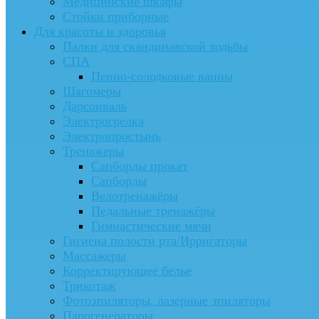
Медицинские шкафы
Стойки приборные
Для красоты и здоровья
Палки для скандинавской ходьбы
СПА
Пенно-солодковые ванны
Шагомеры
Дарсонваль
Электрогрелка
Электропростынь
Тренажеры
Сапборды прокат
Сапборды
Велотренажёры
Педальные тренажёры
Гимнастические мячи
Гигиена полости рта/Ирригаторы
Массажеры
Корректирующее белье
Трикотаж
Фотоэпиляторы, лазерные эпиляторы
Парогенераторы