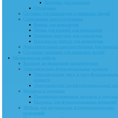
Ходунки для пожилых
Ступеньки
Скутеры для инвалидов и пожилых людей
Санитарные приспособления
Ванны для инвалидов
Доски для ванной для инвалидов
Опорные поручни для инвалидов
Насадки на унитаз для инвалидов
Дополнительные приспособления для пожил
Столовые приборы для пожилых людей
Медицинская мебель
Кровати медицинские механические
Электрические функциональные кровати
Электрические двух и трех функционал
кровати
Электрические пятифункциональные кр
Матрасы и подушки
Противопролежневые матрасы и подушк
Матрасы для функциональных кроватей
Мебель для акушерских и гинекологических
отделений