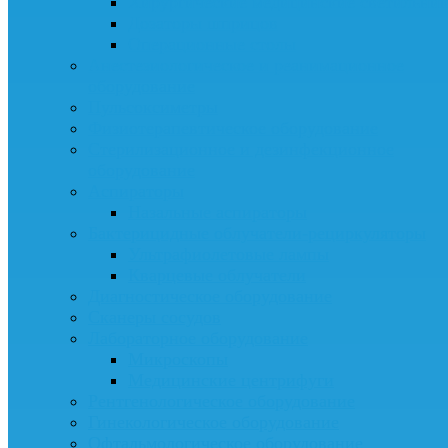
Хирургические медицинские светильни
Дозаторы шприцов
Операционные столы
Анестезиологическое и реанимационное
оборудование
Пульсоксиметры
Физиотерапевтическое оборудование
Стерилизационное и дезинфекционное
оборудование
Аспираторы
Назальные аспираторы
Бактерицидные облучатели-рециркуляторы
Ультрафиолетовые лампы
Кварцевые облучатели
Диагностическое оборудование
Сканеры сосудов
Лабораторное оборудование
Микроскопы
Медицинские центрифуги
Рентгенологическое оборудование
Гинекологическое оборудование
Офтальмологическое оборудование