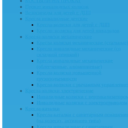
КОСТЫЛИ НА ПРОКАТ
Прокат инвалидных колясок
Велосипеды для детей с ДЦП
Кресла инвалидные детские
Кресла-коляски для детей с ДЦП
Кресло–коляска для детей инвалидов
Кресла-коляски механические
Кресла коляски механические (стальные
Кресла инвалидные механические (со
складной спинкой)
Кресла инвалидные механические
(облегченные, алюминиевые)
Кресла-коляски повышенной
грузоподъемности
Кресла-коляски с рычажным управление
Кресла-коляски электрические
Инвалидные коляски с вертикализаторо
Инвалидные коляски с электроприводом
Кресла-каталки
Кресла-каталки с санитарным оснащени
(на колесах, активного типа)
Кресла инвалидные с санитарным