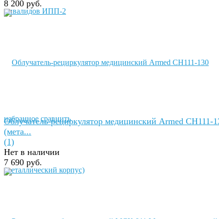
8 200 руб.
избранное
сравнить
Облучатель-рециркулятор медицинский Armed СH111-1
(мета...
(1)
Нет в наличии
7 690 руб.