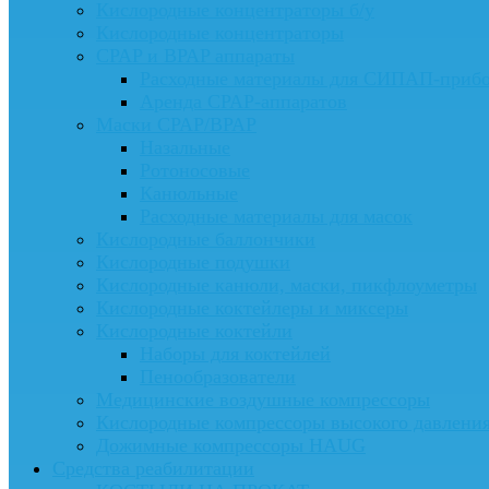
Кислородные концентраторы б/у
Кислородные концентраторы
CPAP и BPAP аппараты
Расходные материалы для СИПАП-приб
Аренда CPAP-аппаратов
Маски CPAP/BPAP
Назальные
Ротоносовые
Канюльные
Расходные материалы для масок
Кислородные баллончики
Кислородные подушки
Кислородные канюли, маски, пикфлоуметры
Кислородные коктейлеры и миксеры
Кислородные коктейли
Наборы для коктейлей
Пенообразователи
Медицинские воздушные компрессоры
Кислородные компрессоры высокого давлени
Дожимные компрессоры HAUG
Средства реабилитации