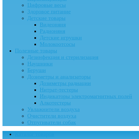
Цифровые весы
Здоровое питание
Детские товары
Видеоняня
Радионяня
Детские игрушки
Молокоотсосы
Полезные товары
Дезинфекция и стерилизация
Наушники
Беруши
Дозиметры и анализаторы
Дозиметры радиации
Нитрат-тестеры
Индикаторы электромагнитных полей
Алкотестеры
Увлажнители воздуха
Очистители воздуха
Отпугиватели собак
Каталог товаров