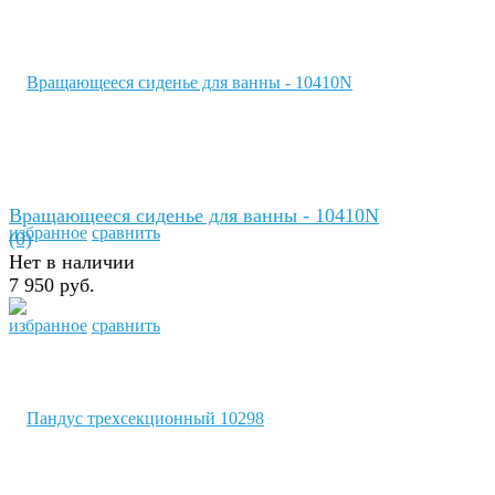
Вращающееся сиденье для ванны - 10410N
избранное
сравнить
(0)
Нет в наличии
7 950 руб.
избранное
сравнить