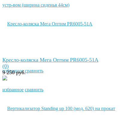
Кресло-коляска Мега Оптим PR6005-51А
(0)
избранное
сравнить
9 250 руб.
избранное
сравнить