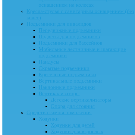
оснащением на колесах
Кресла-стулья с санитарным оснащением (без
колес)
Подъемники для инвалидов
Передвижные подъемники
Подвесы для подъемников
Подъемники для бассейнов
Мобильные лестничные и шагающие
подъемники
Пандусы
Скрытые подъемники
Кресельные подъемники
Вертикальные подъемники
Наклонные подъемники
Вертикализаторы
Детские вертикализаторы
Опора для стояния
Средства самовспоможения
Ходунки
Ходунки для детей
Ходунки для взрослых