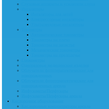
Слуховые аппараты и усилители слуха
Ингаляторы
Ингаляторы для детей
Компрессорные ингаляторы
Ультразвуковые ингаляторы
Тонометры
Автоматические тонометры
Тонометры на плечо
Тонометры на запястье
Механические тонометры
Тонометры на предплечье
Глюкометры
Одноразовые медицинские изделия
Облучатели фототерапевтические для
новорожденных
Облучатели фототерапевтические для
новорожденных аренда
Инфузоматы/Перфузоры
Инфузоматы/Перфузоры аренда
Кислородное оборудование
Кислородные концентраторы аренда