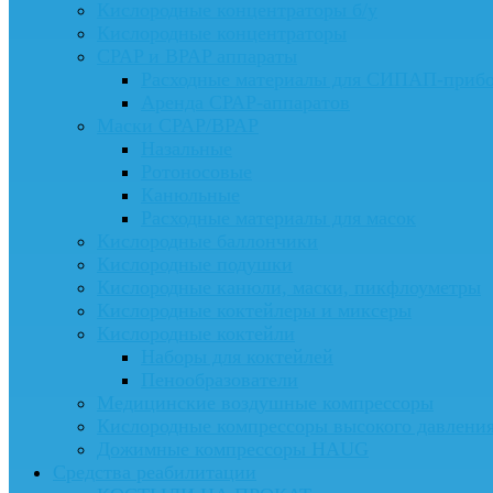
Кислородные концентраторы б/у
Кислородные концентраторы
CPAP и BPAP аппараты
Расходные материалы для СИПАП-приб
Аренда CPAP-аппаратов
Маски CPAP/BPAP
Назальные
Ротоносовые
Канюльные
Расходные материалы для масок
Кислородные баллончики
Кислородные подушки
Кислородные канюли, маски, пикфлоуметры
Кислородные коктейлеры и миксеры
Кислородные коктейли
Наборы для коктейлей
Пенообразователи
Медицинские воздушные компрессоры
Кислородные компрессоры высокого давлени
Дожимные компрессоры HAUG
Средства реабилитации