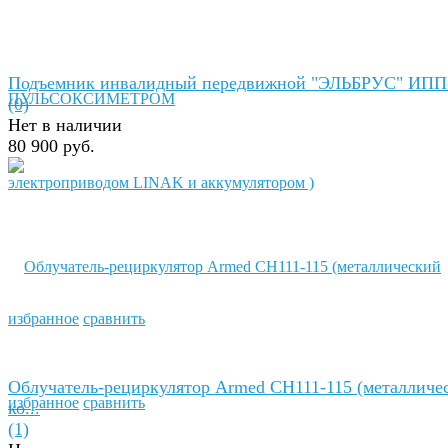
Подъемник инвалидный передвижной "ЭЛЬБРУС" ИПП-
(0)
Нет в наличии
80 900 руб.
избранное
сравнить
Облучатель-рециркулятор Armed СH111-115 (металличе
избранное
сравнить
ко...
(1)