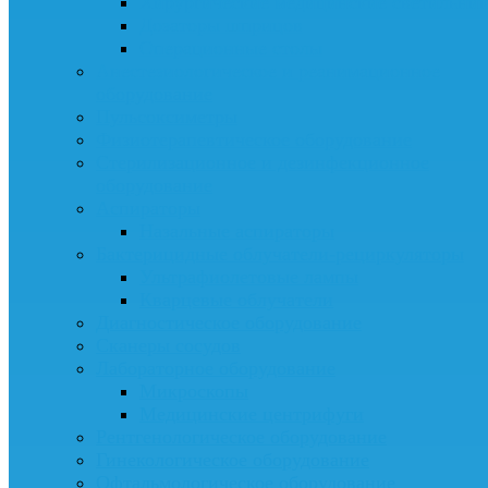
Хирургические медицинские светильни
Дозаторы шприцов
Операционные столы
Анестезиологическое и реанимационное
оборудование
Пульсоксиметры
Физиотерапевтическое оборудование
Стерилизационное и дезинфекционное
оборудование
Аспираторы
Назальные аспираторы
Бактерицидные облучатели-рециркуляторы
Ультрафиолетовые лампы
Кварцевые облучатели
Диагностическое оборудование
Сканеры сосудов
Лабораторное оборудование
Микроскопы
Медицинские центрифуги
Рентгенологическое оборудование
Гинекологическое оборудование
Офтальмологическое оборудование