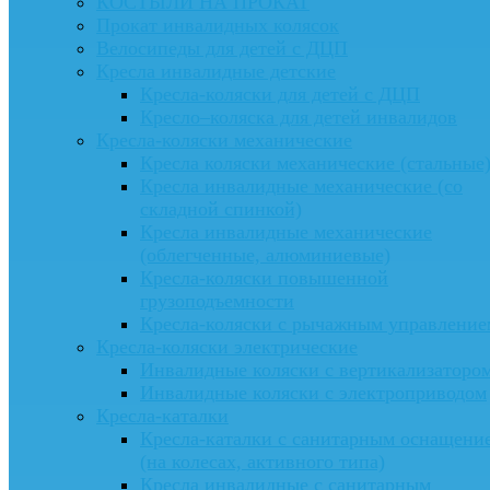
КОСТЫЛИ НА ПРОКАТ
Прокат инвалидных колясок
Велосипеды для детей с ДЦП
Кресла инвалидные детские
Кресла-коляски для детей с ДЦП
Кресло–коляска для детей инвалидов
Кресла-коляски механические
Кресла коляски механические (стальные
Кресла инвалидные механические (со
складной спинкой)
Кресла инвалидные механические
(облегченные, алюминиевые)
Кресла-коляски повышенной
грузоподъемности
Кресла-коляски с рычажным управление
Кресла-коляски электрические
Инвалидные коляски с вертикализаторо
Инвалидные коляски с электроприводом
Кресла-каталки
Кресла-каталки с санитарным оснащени
(на колесах, активного типа)
Кресла инвалидные с санитарным