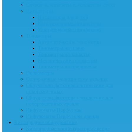
Слуховые аппараты и усилители слуха
Ингаляторы
Ингаляторы для детей
Компрессорные ингаляторы
Ультразвуковые ингаляторы
Тонометры
Автоматические тонометры
Тонометры на плечо
Тонометры на запястье
Механические тонометры
Тонометры на предплечье
Глюкометры
Одноразовые медицинские изделия
Облучатели фототерапевтические для
новорожденных
Облучатели фототерапевтические для
новорожденных аренда
Инфузоматы/Перфузоры
Инфузоматы/Перфузоры аренда
Кислородное оборудование
Кислородные концентраторы аренда