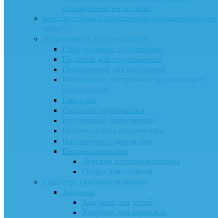
оснащением на колесах
Кресла-стулья с санитарным оснащением (без
колес)
Подъемники для инвалидов
Передвижные подъемники
Подвесы для подъемников
Подъемники для бассейнов
Мобильные лестничные и шагающие
подъемники
Пандусы
Скрытые подъемники
Кресельные подъемники
Вертикальные подъемники
Наклонные подъемники
Вертикализаторы
Детские вертикализаторы
Опора для стояния
Средства самовспоможения
Ходунки
Ходунки для детей
Ходунки для взрослых