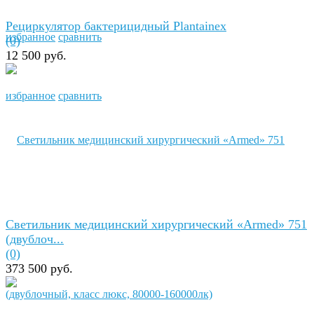
Рециркулятор бактерицидный Plantainex
избранное
сравнить
(0)
12 500 руб.
избранное
сравнить
Светильник медицинский хирургический «Armed» 751
(двублоч...
(0)
373 500 руб.