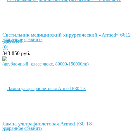
Светильник медицинский хирургический «Armed» 6612
избранное
сравнить
(двубло...
(0)
343 850 руб.
Лампа ультрафиолетовая Armed F30 T8
избранное
сравнить
(0)