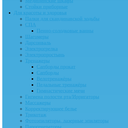
Медицинские шкафы
Стойки приборные
Для красоты и здоровья
Палки для скандинавской ходьбы
СПА
Пенно-солодковые ванны
Шагомеры
Дарсонваль
Электрогрелка
Электропростынь
Тренажеры
Сапборды прокат
Сапборды
Велотренажёры
Педальные тренажёры
Гимнастические мячи
Гигиена полости рта/Ирригаторы
Массажеры
Корректирующее белье
Трикотаж
Фотоэпиляторы, лазерные эпиляторы
Парогенераторы