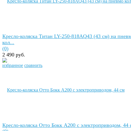
Кресло-коляска Титан LY-250-818AQ43 (43 см) на пнев
кол...
(0)
2 490 руб.
избранное
сравнить
Кресло-коляска Отто Бокк A200 с электроприводом, 44 