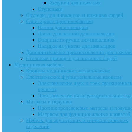
Ходунки для пожилых
Ступеньки
Скутеры для инвалидов и пожилых людей
Санитарные приспособления
Ванны для инвалидов
Доски для ванной для инвалидов
Опорные поручни для инвалидов
Насадки на унитаз для инвалидов
Дополнительные приспособления для пожил
Столовые приборы для пожилых людей
Медицинская мебель
Кровати медицинские механические
Электрические функциональные кровати
Электрические двух и трех функционал
кровати
Электрические пятифункциональные кр
Матрасы и подушки
Противопролежневые матрасы и подушк
Матрасы для функциональных кроватей
Мебель для акушерских и гинекологических
отделений