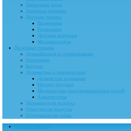
Цифровые весы
Здоровое питание
Детские товары
Видеоняня
Радионяня
Детские игрушки
Молокоотсосы
Полезные товары
Дезинфекция и стерилизация
Наушники
Беруши
Дозиметры и анализаторы
Дозиметры радиации
Нитрат-тестеры
Индикаторы электромагнитных полей
Алкотестеры
Увлажнители воздуха
Очистители воздуха
Отпугиватели собак
Каталог товаров