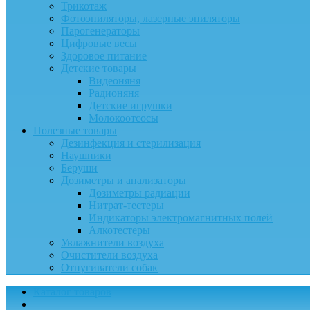
Трикотаж
Фотоэпиляторы, лазерные эпиляторы
Парогенераторы
Цифровые весы
Здоровое питание
Детские товары
Видеоняня
Радионяня
Детские игрушки
Молокоотсосы
Полезные товары
Дезинфекция и стерилизация
Наушники
Беруши
Дозиметры и анализаторы
Дозиметры радиации
Нитрат-тестеры
Индикаторы электромагнитных полей
Алкотестеры
Увлажнители воздуха
Очистители воздуха
Отпугиватели собак
Каталог товаров