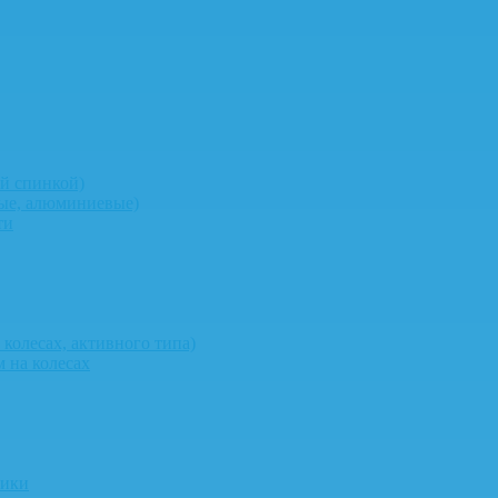
й спинкой)
ные, алюминиевые)
ти
колесах, активного типа)
 на колесах
ники