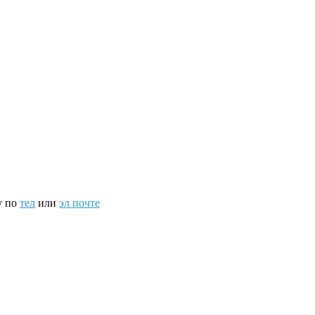
у по
тел
или
эл почте