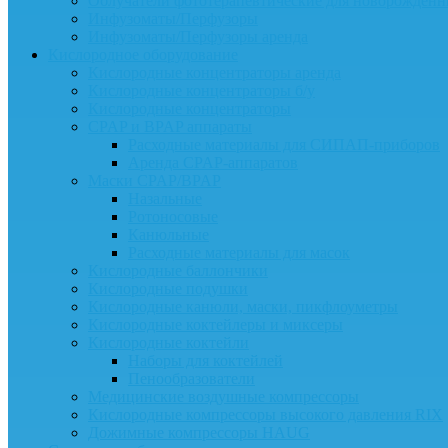
Облучатели фототерапевтические для новорожденн
Инфузоматы/Перфузоры
Инфузоматы/Перфузоры аренда
Кислородное оборудование
Кислородные концентраторы аренда
Кислородные концентраторы б/у
Кислородные концентраторы
CPAP и BPAP аппараты
Расходные материалы для СИПАП-приборов
Аренда CPAP-аппаратов
Маски CPAP/BPAP
Назальные
Ротоносовые
Канюльные
Расходные материалы для масок
Кислородные баллончики
Кислородные подушки
Кислородные канюли, маски, пикфлоуметры
Кислородные коктейлеры и миксеры
Кислородные коктейли
Наборы для коктейлей
Пенообразователи
Медицинские воздушные компрессоры
Кислородные компрессоры высокого давления RIX
Дожимные компрессоры HAUG