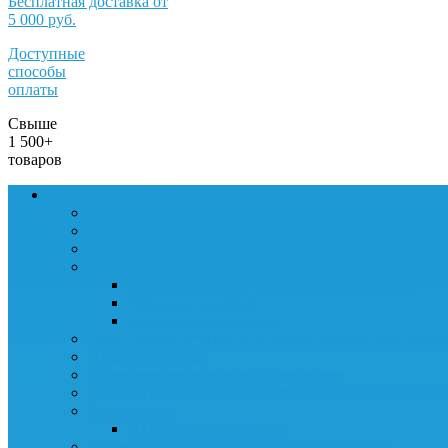
Бесплатная доставка от
5 000 руб.
Доступные
способы
оплаты
Свыше
1 500+
товаров
Медтехника и оборудование
Медицинские кровати на прокат
Инвалидные коляски на прокат
Аппараты для вентиляции легких
Хирургическое оборудование
Хирургические медицинские светильники
Дозаторы шприцов
Операционные столы
Анестезиологическое и реанимационное оборудова
Пульсоксиметры
Физиотерапевтическое оборудование
Стерилизационное и дезинфекционное оборудован
Аспираторы
Назальные аспираторы
Бактерицидные облучатели-рециркуляторы