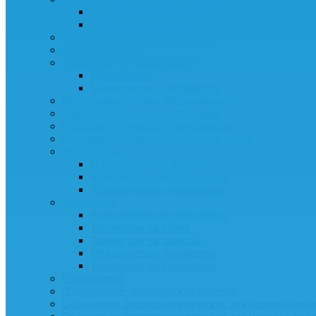
Ультрафиолетовые лампы
Кварцевые облучатели
Диагностическое оборудование
Сканеры сосудов
Лабораторное оборудование
Микроскопы
Медицинские центрифуги
Рентгенологическое оборудование
Гинекологическое оборудование
Офтальмологическое оборудование
Слуховые аппараты и усилители слуха
Ингаляторы
Ингаляторы для детей
Компрессорные ингаляторы
Ультразвуковые ингаляторы
Тонометры
Автоматические тонометры
Тонометры на плечо
Тонометры на запястье
Механические тонометры
Тонометры на предплечье
Глюкометры
Одноразовые медицинские изделия
Облучатели фототерапевтические для новорожден