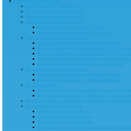
Средства реабилитации
КОСТЫЛИ НА ПРОКАТ
Прокат инвалидных колясок
Велосипеды для детей с ДЦП
Кресла инвалидные детские
Кресла-коляски для детей с ДЦП
Кресло–коляска для детей инвалидов
Кресла-коляски механические
Кресла коляски механические (стальные)
Кресла инвалидные механические (со складно
Кресла инвалидные механические (облегчен
Кресла-коляски повышенной грузоподъемнос
Кресла-коляски с рычажным управлением
Кресла-коляски электрические
Инвалидные коляски с вертикализатором
Инвалидные коляски с электроприводом
Кресла-каталки
Кресла-каталки с санитарным оснащением (на 
Кресла инвалидные с санитарным оснащением
Кресла-стулья с санитарным оснащением (без колес)
Подъемники для инвалидов
Передвижные подъемники
Подвесы для подъемников
Подъемники для бассейнов
Мобильные лестничные и шагающие подъем