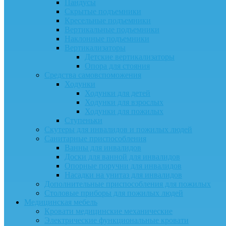
Пандусы
Скрытые подъемники
Кресельные подъемники
Вертикальные подъемники
Наклонные подъемники
Вертикализаторы
Детские вертикализаторы
Опора для стояния
Средства самовспоможения
Ходунки
Ходунки для детей
Ходунки для взрослых
Ходунки для пожилых
Ступеньки
Скутеры для инвалидов и пожилых людей
Санитарные приспособления
Ванны для инвалидов
Доски для ванной для инвалидов
Опорные поручни для инвалидов
Насадки на унитаз для инвалидов
Дополнительные приспособления для пожилых
Столовые приборы для пожилых людей
Медицинская мебель
Кровати медицинские механические
Электрические функциональные кровати