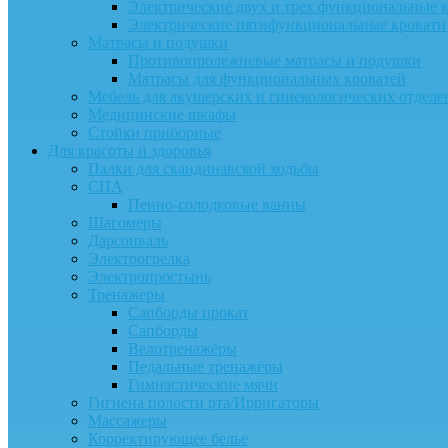
Электрические двух и трех функциональные 
Электрические пятифункциональные кровати
Матрасы и подушки
Противопролежневые матрасы и подушки
Матрасы для функциональных кроватей
Мебель для акушерских и гинекологических отдел
Медицинские шкафы
Стойки приборные
Для красоты и здоровья
Палки для скандинавской ходьбы
СПА
Пенно-солодковые ванны
Шагомеры
Дарсонваль
Электрогрелка
Электропростынь
Тренажеры
Сапборды прокат
Сапборды
Велотренажёры
Педальные тренажёры
Гимнастические мячи
Гигиена полости рта/Ирригаторы
Массажеры
Корректирующее белье