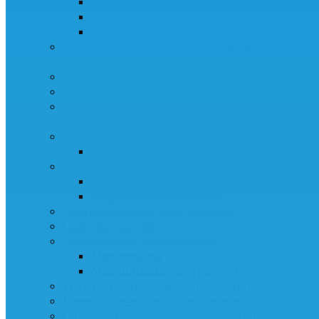
Хирургические медицинские светильни
Дозаторы шприцов
Операционные столы
Анестезиологическое и реанимационное
оборудование
Пульсоксиметры
Физиотерапевтическое оборудование
Стерилизационное и дезинфекционное
оборудование
Аспираторы
Назальные аспираторы
Бактерицидные облучатели-рециркуляторы
Ультрафиолетовые лампы
Кварцевые облучатели
Диагностическое оборудование
Сканеры сосудов
Лабораторное оборудование
Микроскопы
Медицинские центрифуги
Рентгенологическое оборудование
Гинекологическое оборудование
Офтальмологическое оборудование