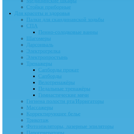
Медицинские шкафы
Стойки приборные
Для красоты и здоровья
Палки для скандинавской ходьбы
СПА
Пенно-солодковые ванны
Шагомеры
Дарсонваль
Электрогрелка
Электропростынь
Тренажеры
Сапборды прокат
Сапборды
Велотренажёры
Педальные тренажёры
Гимнастические мячи
Гигиена полости рта/Ирригаторы
Массажеры
Корректирующее белье
Трикотаж
Фотоэпиляторы, лазерные эпиляторы
Парогенераторы