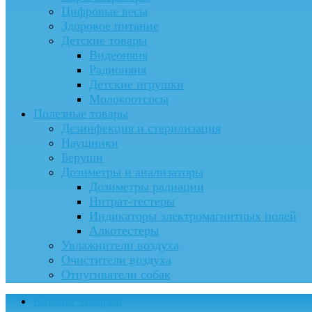
Цифровые весы
Здоровое питание
Детские товары
Видеоняня
Радионяня
Детские игрушки
Молокоотсосы
Полезные товары
Дезинфекция и стерилизация
Наушники
Беруши
Дозиметры и анализаторы
Дозиметры радиации
Нитрат-тестеры
Индикаторы электромагнитных полей
Алкотестеры
Увлажнители воздуха
Очистители воздуха
Отпугиватели собак
Каталог товаров