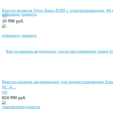
Кресло-коляска Отто Бокк A200 с электроприводом, 44 
избранное
сравнить
(0)
10 990 руб.
избранное
сравнить
Кресло-кровать медицинское для родовспоможения Arm
SC-А...
(0)
824 990 руб.