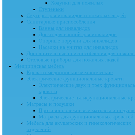
Ходунки для пожилых
Ступеньки
Скутеры для инвалидов и пожилых людей
Санитарные приспособления
Ванны для инвалидов
Доски для ванной для инвалидов
Опорные поручни для инвалидов
Насадки на унитаз для инвалидов
Дополнительные приспособления для пожил
Столовые приборы для пожилых людей
Медицинская мебель
Кровати медицинские механические
Электрические функциональные кровати
Электрические двух и трех функционал
кровати
Электрические пятифункциональные кр
Матрасы и подушки
Противопролежневые матрасы и подушк
Матрасы для функциональных кроватей
Мебель для акушерских и гинекологических
отделений