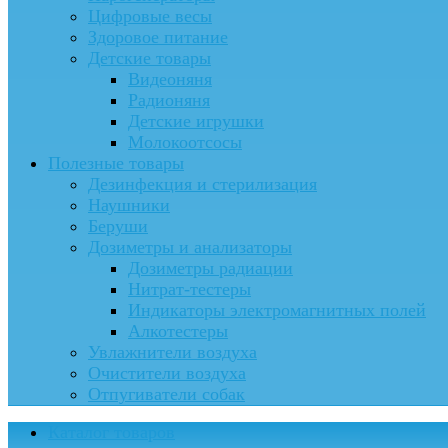
Цифровые весы
Здоровое питание
Детские товары
Видеоняня
Радионяня
Детские игрушки
Молокоотсосы
Полезные товары
Дезинфекция и стерилизация
Наушники
Беруши
Дозиметры и анализаторы
Дозиметры радиации
Нитрат-тестеры
Индикаторы электромагнитных полей
Алкотестеры
Увлажнители воздуха
Очистители воздуха
Отпугиватели собак
Каталог товаров