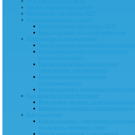
КОСТЫЛИ НА ПРОКАТ
Прокат инвалидных колясок
Велосипеды для детей с ДЦП
Кресла инвалидные детские
Кресла-коляски для детей с ДЦП
Кресло–коляска для детей инвалидов
Кресла-коляски механические
Кресла коляски механические (стальные
Кресла инвалидные механические (со
складной спинкой)
Кресла инвалидные механические
(облегченные, алюминиевые)
Кресла-коляски повышенной
грузоподъемности
Кресла-коляски с рычажным управление
Кресла-коляски электрические
Инвалидные коляски с вертикализаторо
Инвалидные коляски с электроприводом
Кресла-каталки
Кресла-каталки с санитарным оснащени
(на колесах, активного типа)
Кресла инвалидные с санитарным