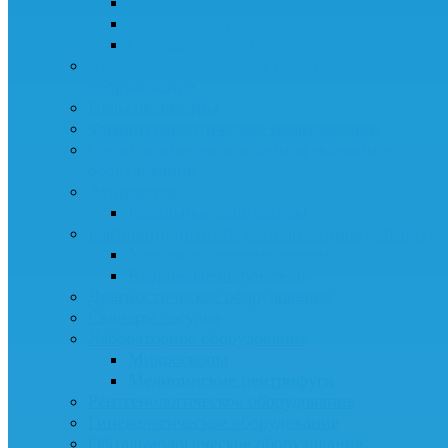
Хирургические медицинские светильни
Дозаторы шприцов
Операционные столы
Анестезиологическое и реанимационное
оборудование
Пульсоксиметры
Физиотерапевтическое оборудование
Стерилизационное и дезинфекционное
оборудование
Аспираторы
Назальные аспираторы
Бактерицидные облучатели-рециркуляторы
Ультрафиолетовые лампы
Кварцевые облучатели
Диагностическое оборудование
Сканеры сосудов
Лабораторное оборудование
Микроскопы
Медицинские центрифуги
Рентгенологическое оборудование
Гинекологическое оборудование
Офтальмологическое оборудование