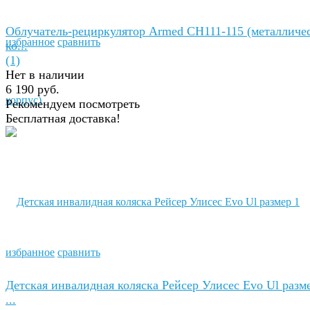
Облучатель-рециркулятор Armed СH111-115 (металличе
избранное
сравнить
ко...
(1)
Нет в наличии
6 190 руб.
Рекомендуем посмотреть
Бесплатная доставка!
избранное
сравнить
Детская инвалидная коляска Рейсер Улисес Evo Ul разм
...