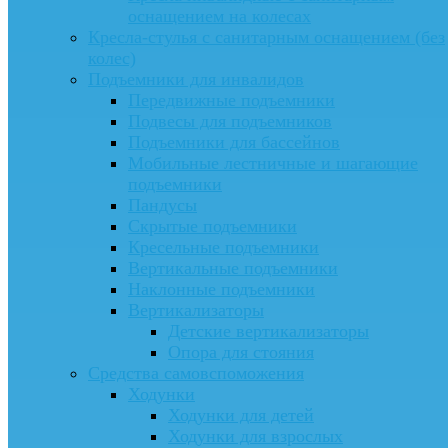
оснащением на колесах
Кресла-стулья с санитарным оснащением (без
колес)
Подъемники для инвалидов
Передвижные подъемники
Подвесы для подъемников
Подъемники для бассейнов
Мобильные лестничные и шагающие
подъемники
Пандусы
Скрытые подъемники
Кресельные подъемники
Вертикальные подъемники
Наклонные подъемники
Вертикализаторы
Детские вертикализаторы
Опора для стояния
Средства самовспоможения
Ходунки
Ходунки для детей
Ходунки для взрослых