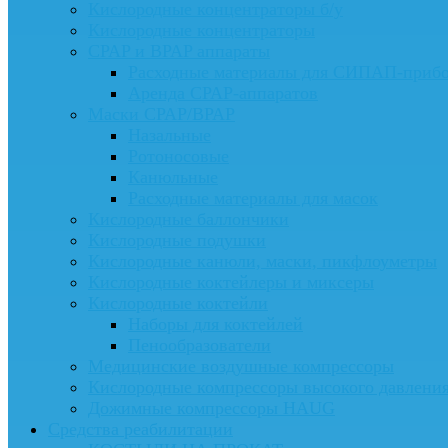
Кислородные концентраторы б/у
Кислородные концентраторы
CPAP и BPAP аппараты
Расходные материалы для СИПАП-приб
Аренда CPAP-аппаратов
Маски CPAP/BPAP
Назальные
Ротоносовые
Канюльные
Расходные материалы для масок
Кислородные баллончики
Кислородные подушки
Кислородные канюли, маски, пикфлоуметры
Кислородные коктейлеры и миксеры
Кислородные коктейли
Наборы для коктейлей
Пенообразователи
Медицинские воздушные компрессоры
Кислородные компрессоры высокого давлени
Дожимные компрессоры HAUG
Средства реабилитации