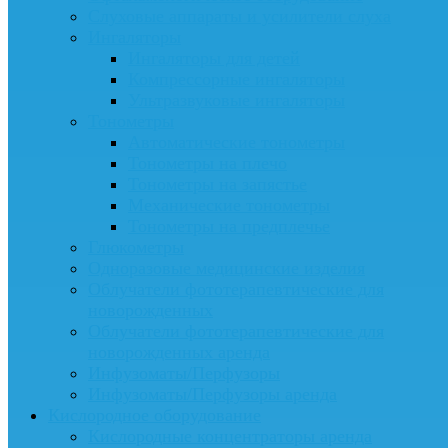
Слуховые аппараты и усилители слуха
Ингаляторы
Ингаляторы для детей
Компрессорные ингаляторы
Ультразвуковые ингаляторы
Тонометры
Автоматические тонометры
Тонометры на плечо
Тонометры на запястье
Механические тонометры
Тонометры на предплечье
Глюкометры
Одноразовые медицинские изделия
Облучатели фототерапевтические для
новорожденных
Облучатели фототерапевтические для
новорожденных аренда
Инфузоматы/Перфузоры
Инфузоматы/Перфузоры аренда
Кислородное оборудование
Кислородные концентраторы аренда