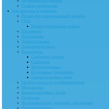
Медицинские шкафы
Стойки приборные
Для красоты и здоровья
Палки для скандинавской ходьбы
СПА
Пенно-солодковые ванны
Шагомеры
Дарсонваль
Электрогрелка
Электропростынь
Тренажеры
Сапборды прокат
Сапборды
Велотренажёры
Педальные тренажёры
Гимнастические мячи
Гигиена полости рта/Ирригаторы
Массажеры
Корректирующее белье
Трикотаж
Фотоэпиляторы, лазерные эпиляторы
Парогенераторы