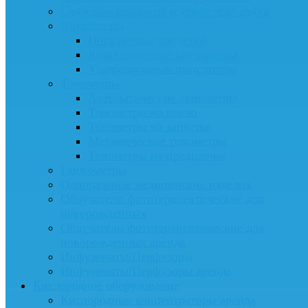
Слуховые аппараты и усилители слуха
Ингаляторы
Ингаляторы для детей
Компрессорные ингаляторы
Ультразвуковые ингаляторы
Тонометры
Автоматические тонометры
Тонометры на плечо
Тонометры на запястье
Механические тонометры
Тонометры на предплечье
Глюкометры
Одноразовые медицинские изделия
Облучатели фототерапевтические для
новорожденных
Облучатели фототерапевтические для
новорожденных аренда
Инфузоматы/Перфузоры
Инфузоматы/Перфузоры аренда
Кислородное оборудование
Кислородные концентраторы аренда