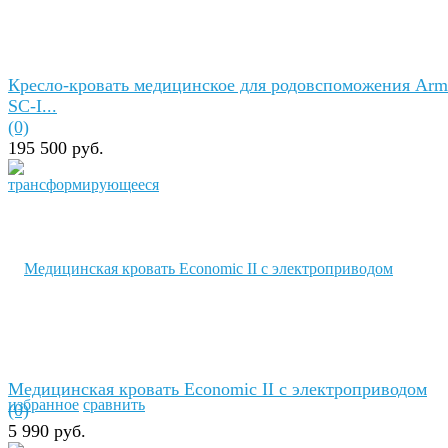
Кресло-кровать медицинское для родовспоможения Arm
SC-I...
(0)
195 500 руб.
Медицинская кровать Economic II с электроприводом
избранное
сравнить
(0)
5 990 руб.