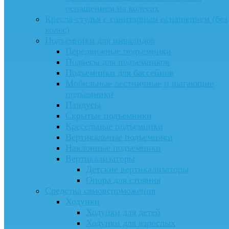
оснащением на колесах
Кресла-стулья с санитарным оснащением (без
колес)
Подъемники для инвалидов
Передвижные подъемники
Подвесы для подъемников
Подъемники для бассейнов
Мобильные лестничные и шагающие
подъемники
Пандусы
Скрытые подъемники
Кресельные подъемники
Вертикальные подъемники
Наклонные подъемники
Вертикализаторы
Детские вертикализаторы
Опора для стояния
Средства самовспоможения
Ходунки
Ходунки для детей
Ходунки для взрослых