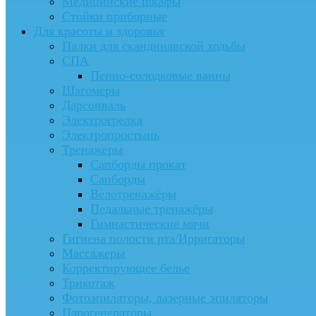
Медицинские шкафы
Стойки приборные
Для красоты и здоровья
Палки для скандинавской ходьбы
СПА
Пенно-солодковые ванны
Шагомеры
Дарсонваль
Электрогрелка
Электропростынь
Тренажеры
Сапборды прокат
Сапборды
Велотренажёры
Педальные тренажёры
Гимнастические мячи
Гигиена полости рта/Ирригаторы
Массажеры
Корректирующее белье
Трикотаж
Фотоэпиляторы, лазерные эпиляторы
Парогенераторы