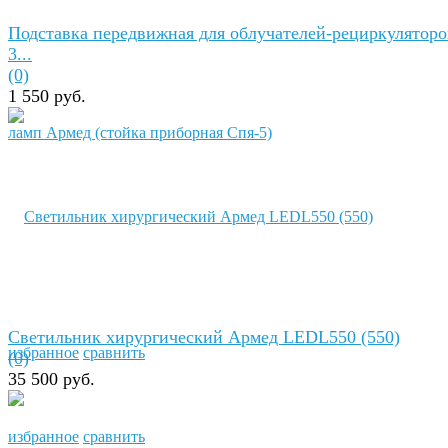
Подставка передвижная для облучателей-рециркуляторо
3...
(0)
1 550 руб.
Светильник хирургический Армед LEDL550 (550)
избранное
сравнить
(0)
35 500 руб.
избранное
сравнить