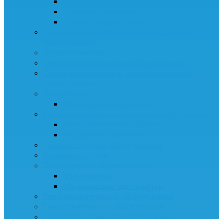
Хирургические медицинские светильни
Дозаторы шприцов
Операционные столы
Анестезиологическое и реанимационное
оборудование
Пульсоксиметры
Физиотерапевтическое оборудование
Стерилизационное и дезинфекционное
оборудование
Аспираторы
Назальные аспираторы
Бактерицидные облучатели-рециркуляторы
Ультрафиолетовые лампы
Кварцевые облучатели
Диагностическое оборудование
Сканеры сосудов
Лабораторное оборудование
Микроскопы
Медицинские центрифуги
Рентгенологическое оборудование
Гинекологическое оборудование
Офтальмологическое оборудование