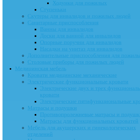
Ходунки для пожилых
Ступеньки
Скутеры для инвалидов и пожилых людей
Санитарные приспособления
Ванны для инвалидов
Доски для ванной для инвалидов
Опорные поручни для инвалидов
Насадки на унитаз для инвалидов
Дополнительные приспособления для пожил
Столовые приборы для пожилых людей
Медицинская мебель
Кровати медицинские механические
Электрические функциональные кровати
Электрические двух и трех функционал
кровати
Электрические пятифункциональные кр
Матрасы и подушки
Противопролежневые матрасы и подушк
Матрасы для функциональных кроватей
Мебель для акушерских и гинекологических
отделений