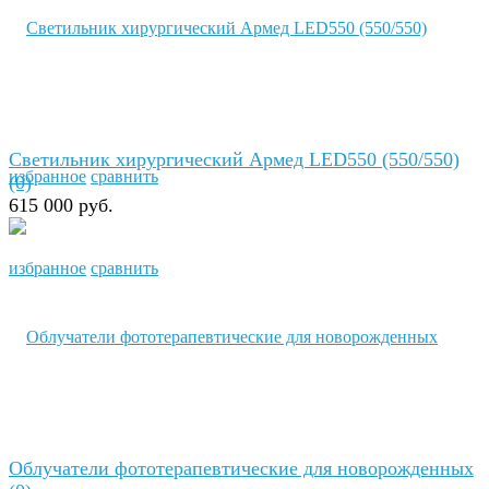
Светильник хирургический Армед LED550 (550/550)
избранное
сравнить
(0)
615 000 руб.
избранное
сравнить
Облучатели фототерапевтические для новорожденных