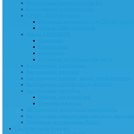
Кислородные концентраторы б/у
Кислородные концентраторы
CPAP и BPAP аппараты
Расходные материалы для СИПАП-приб
Аренда CPAP-аппаратов
Маски CPAP/BPAP
Назальные
Ротоносовые
Канюльные
Расходные материалы для масок
Кислородные баллончики
Кислородные подушки
Кислородные канюли, маски, пикфлоуметры
Кислородные коктейлеры и миксеры
Кислородные коктейли
Наборы для коктейлей
Пенообразователи
Медицинские воздушные компрессоры
Кислородные компрессоры высокого давлени
Дожимные компрессоры HAUG
Средства реабилитации