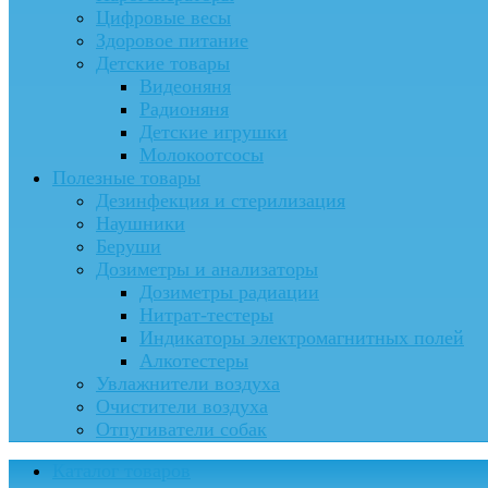
Цифровые весы
Здоровое питание
Детские товары
Видеоняня
Радионяня
Детские игрушки
Молокоотсосы
Полезные товары
Дезинфекция и стерилизация
Наушники
Беруши
Дозиметры и анализаторы
Дозиметры радиации
Нитрат-тестеры
Индикаторы электромагнитных полей
Алкотестеры
Увлажнители воздуха
Очистители воздуха
Отпугиватели собак
Каталог товаров