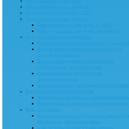
КОСТЫЛИ НА ПРОКАТ
Прокат инвалидных колясок
Велосипеды для детей с ДЦП
Кресла инвалидные детские
Кресла-коляски для детей с ДЦП
Кресло–коляска для детей инвалидов
Кресла-коляски механические
Кресла коляски механические (стальные
Кресла инвалидные механические (со
складной спинкой)
Кресла инвалидные механические
(облегченные, алюминиевые)
Кресла-коляски повышенной
грузоподъемности
Кресла-коляски с рычажным управление
Кресла-коляски электрические
Инвалидные коляски с вертикализаторо
Инвалидные коляски с электроприводом
Кресла-каталки
Кресла-каталки с санитарным оснащени
(на колесах, активного типа)
Кресла инвалидные с санитарным