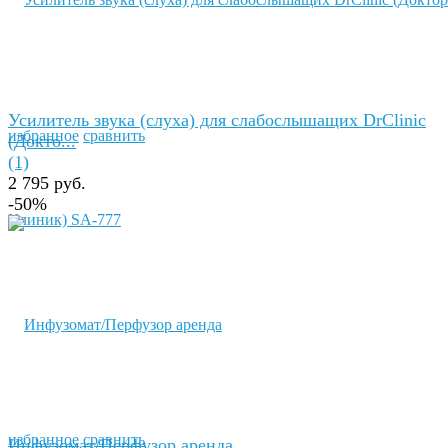
Усилитель звука (слуха) для слабослышащих DrClinic
избранное
сравнить
(Докто...
(1)
2 795 руб.
-50%
избранное
сравнить
Инфузомат/Перфузор aренда