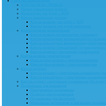
Средства реабилитации
КОСТЫЛИ НА ПРОКАТ
Прокат инвалидных колясок
Велосипеды для детей с ДЦП
Кресла инвалидные детские
Кресла-коляски для детей с ДЦП
Кресло–коляска для детей инвалидов
Кресла-коляски механические
Кресла коляски механические (стальные)
Кресла инвалидные механические (со складно
Кресла инвалидные механические (облегчен
Кресла-коляски повышенной грузоподъемнос
Кресла-коляски с рычажным управлением
Кресла-коляски электрические
Инвалидные коляски с вертикализатором
Инвалидные коляски с электроприводом
Кресла-каталки
Кресла-каталки с санитарным оснащением (на 
Кресла инвалидные с санитарным оснащением
Кресла-стулья с санитарным оснащением (без колес)
Подъемники для инвалидов
Передвижные подъемники
Подвесы для подъемников
Подъемники для бассейнов
Мобильные лестничные и шагающие подъем