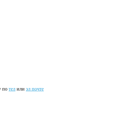
у по
тел
или
эл почте