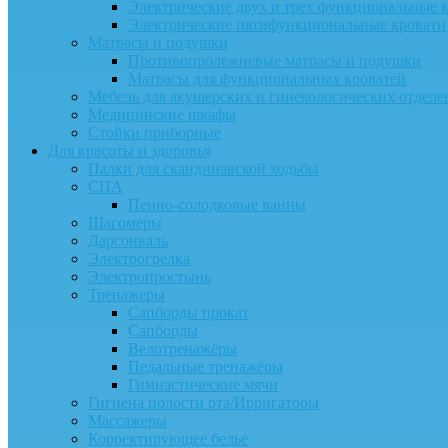
Электрические двух и трех функциональные 
Электрические пятифункциональные кровати
Матрасы и подушки
Противопролежневые матрасы и подушки
Матрасы для функциональных кроватей
Мебель для акушерских и гинекологических отдел
Медицинские шкафы
Стойки приборные
Для красоты и здоровья
Палки для скандинавской ходьбы
СПА
Пенно-солодковые ванны
Шагомеры
Дарсонваль
Электрогрелка
Электропростынь
Тренажеры
Сапборды прокат
Сапборды
Велотренажёры
Педальные тренажёры
Гимнастические мячи
Гигиена полости рта/Ирригаторы
Массажеры
Корректирующее белье