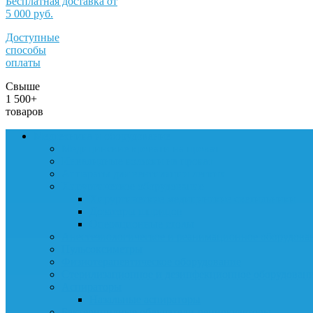
Бесплатная доставка от
5 000 руб.
Доступные
способы
оплаты
Свыше
1 500+
товаров
Медтехника и оборудование
Медицинские кровати на прокат
Инвалидные коляски на прокат
Аппараты для вентиляции легких
Хирургическое оборудование
Хирургические медицинские светильники
Дозаторы шприцов
Операционные столы
Анестезиологическое и реанимационное оборудова
Пульсоксиметры
Физиотерапевтическое оборудование
Стерилизационное и дезинфекционное оборудован
Аспираторы
Назальные аспираторы
Бактерицидные облучатели-рециркуляторы