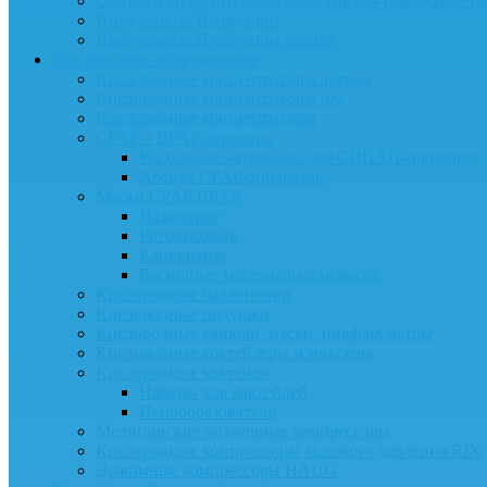
Облучатели фототерапевтические для новорожденн
Инфузоматы/Перфузоры
Инфузоматы/Перфузоры аренда
Кислородное оборудование
Кислородные концентраторы аренда
Кислородные концентраторы б/у
Кислородные концентраторы
CPAP и BPAP аппараты
Расходные материалы для СИПАП-приборов
Аренда CPAP-аппаратов
Маски CPAP/BPAP
Назальные
Ротоносовые
Канюльные
Расходные материалы для масок
Кислородные баллончики
Кислородные подушки
Кислородные канюли, маски, пикфлоуметры
Кислородные коктейлеры и миксеры
Кислородные коктейли
Наборы для коктейлей
Пенообразователи
Медицинские воздушные компрессоры
Кислородные компрессоры высокого давления RIX
Дожимные компрессоры HAUG