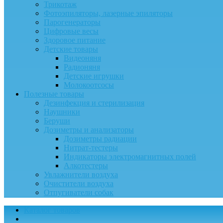
Трикотаж
Фотоэпиляторы, лазерные эпиляторы
Парогенераторы
Цифровые весы
Здоровое питание
Детские товары
Видеоняня
Радионяня
Детские игрушки
Молокоотсосы
Полезные товары
Дезинфекция и стерилизация
Наушники
Беруши
Дозиметры и анализаторы
Дозиметры радиации
Нитрат-тестеры
Индикаторы электромагнитных полей
Алкотестеры
Увлажнители воздуха
Очистители воздуха
Отпугиватели собак
Каталог товаров