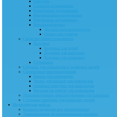
Пандусы
Скрытые подъемники
Кресельные подъемники
Вертикальные подъемники
Наклонные подъемники
Вертикализаторы
Детские вертикализаторы
Опора для стояния
Средства самовспоможения
Ходунки
Ходунки для детей
Ходунки для взрослых
Ходунки для пожилых
Ступеньки
Скутеры для инвалидов и пожилых людей
Санитарные приспособления
Ванны для инвалидов
Доски для ванной для инвалидов
Опорные поручни для инвалидов
Насадки на унитаз для инвалидов
Дополнительные приспособления для пожилых
Столовые приборы для пожилых людей
Медицинская мебель
Кровати медицинские механические
Электрические функциональные кровати