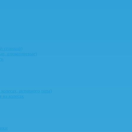
й спинкой)
ные, алюминиевые)
ти
колесах, активного типа)
 на колесах
ники