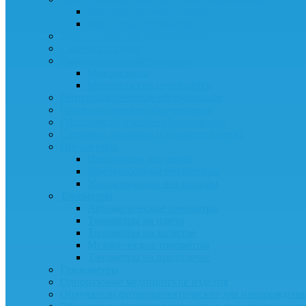
Ультрафиолетовые лампы
Кварцевые облучатели
Диагностическое оборудование
Сканеры сосудов
Лабораторное оборудование
Микроскопы
Медицинские центрифуги
Рентгенологическое оборудование
Гинекологическое оборудование
Офтальмологическое оборудование
Слуховые аппараты и усилители слуха
Ингаляторы
Ингаляторы для детей
Компрессорные ингаляторы
Ультразвуковые ингаляторы
Тонометры
Автоматические тонометры
Тонометры на плечо
Тонометры на запястье
Механические тонометры
Тонометры на предплечье
Глюкометры
Одноразовые медицинские изделия
Облучатели фототерапевтические для новорожден